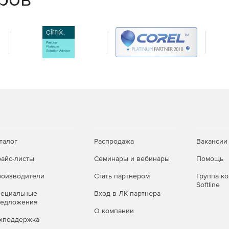
х и облачных сред и успешно отражайте самые
талог
Распродажа
Вакансии
айс-листы
Семинары и вебинары
Помощь
оизводители
Стать партнером
Группа к
Softline
пециальные
Вход в ЛК партнера
редложения
О компании
хподдержка