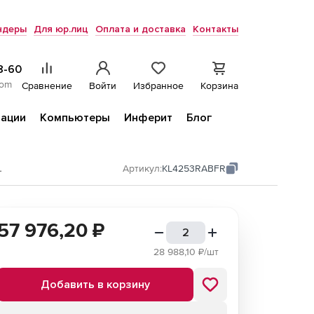
ндеры
Для юр.лиц
Оплата и доставка
Контакты
8-60
com
Сравнение
Войти
Избранное
Корзина
ации
Компьютеры
Инферит
Блог
и облачных сред
Артикул:
KL4253RABFR
57 976,20
₽
28 988,10
₽/шт
Добавить в корзину