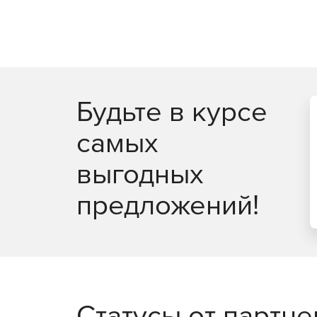
виртуальных рабочих столо
Максимально эффективное использование ре
Легковесные агенты снижают потребление р
оптимизацию производительности.
Будьте в курсе
Поддержка широкого спектра платформ вирту
самых
Интеллектуальная оптимизация, такая как об
инфраструктуру.
выгодных
Безопасность в публичных 
предложений!
Полная видимость всех облачных рабочих н
сервисов.
Управление всеми аспектами безопасности 
управления.
Статусы от партн
Автоматизация политики безопасности и ма