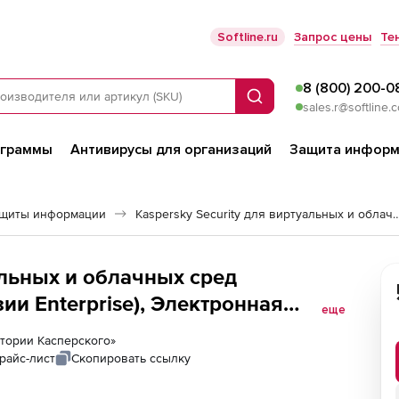
Softline.ru
Запрос цены
Те
8 (800) 200-0
Поиск
sales.r@softline.
ограммы
Антивирусы для организаций
Защита информ
ащиты информации
Kaspersky Security для виртуальных 
чных сред
ии Enterprise), Электронная
еще
ству виртуальных серверов
ратории Касперского»
райс-лист
Скопировать ссылку