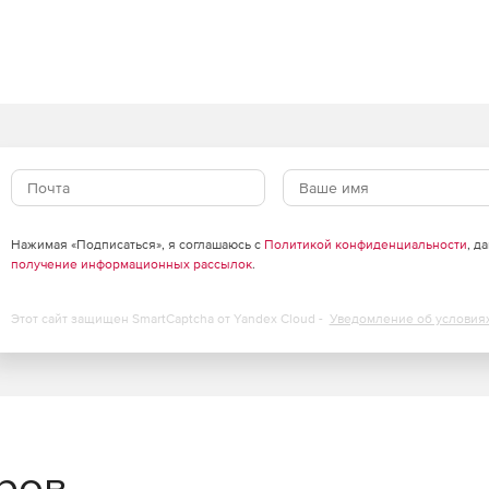
в
сурсов с сохранением высокого уровня защиты.
есурсов виртуализации до 30%, обеспечивая
ализации серверов и инфраструктур VDI.
щий кэш, существенно снижает нагрузку на IT-
Нажимая «Подписаться», я соглашаюсь с
Политикой конфиденциальности
, д
получение информационных рассылок
.
облаках
Этот сайт защищен SmartCaptcha от Yandex Cloud -
Уведомление об условия
агрузок через API-интерфейсы публичных облачных
удобно и централизованно через единую панель
еров
сштабируемости для надежной защиты облачной среды.