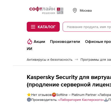
Softline
Москва
КАТАЛОГ
Акции
Производители
Офисные пр
ИИ
Антивирусы и безопасность
Программы для з
Kaspersky Security для виртуальных и обла
(продление серверной лиценз
лицензия на 1 год по количе
Нет отзывов
Softline – Platinum Partner «Лабо
Производитель:
«Лаборатория Касперского»
П