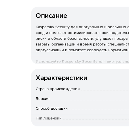
Описание
Kaspersky Security для виртуальных и облачны
сред и помогает оптимизировать производитель
риски в области безопасности, улучшает прозра
затраты организации и время работы специалис
виртуализации и помогает соблюдать нормативн
Используйте Kaspersky Security для виртуальн
бизнеса к угрозам разной сложности.
Характеристики
Основные преимущества
Страна происхождения
Надежная защита мирового
Версия
Многоуровневые технологии проактивной защи
Способ доставки
различным видам киберугроз, таким как вредон
Тип лицензии
опасности.
Срок действия