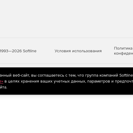
Политика
Условия использования
1993—2026 Softline
конфиден
яются
рекомендательные технологии
(информационные технологии п
ный веб-сайт, вы соглашаетесь с тем, что группа компаний Softlin
предпочтениям пользователей сети «Интернет», находящихся на те
e»
в целях хранения ваших учетных данных, параметров и предпочт
йта.