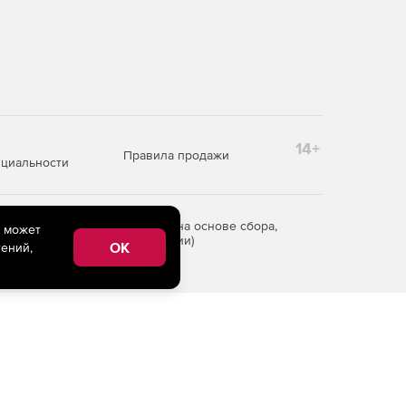
14+
Правила продажи
циальности
редоставления информации на основе сбора,
e может
рритории Российской Федерации)
OK
ений,