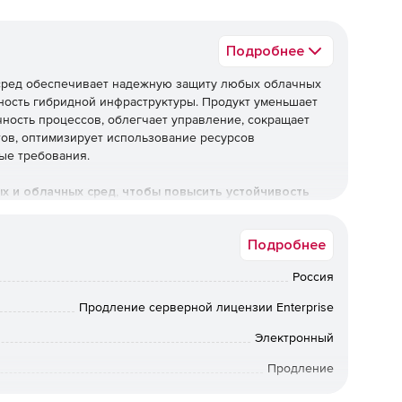
Подробнее
х сред обеспечивает надежную защиту любых облачных
ность гибридной инфраструктуры. Продукт уменьшает
чность процессов, облегчает управление, сокращает
тов, оптимизирует использование ресурсов
ые требования.
ых и облачных сред, чтобы повысить устойчивость
Подробнее
Россия
 уровня
Продление серверной лицензии Enterprise
ты обеспечивают эффективное противостояние
Электронный
осное ПО, фишинговые атаки и другие современные
Продление
12 мес.