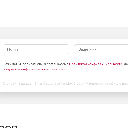
в
сурсов с сохранением высокого уровня защиты.
есурсов виртуализации до 30%, обеспечивая
ализации серверов и инфраструктур VDI.
щий кэш, существенно снижает нагрузку на IT-
Нажимая «Подписаться», я соглашаюсь с
Политикой конфиденциальности
, д
получение информационных рассылок
.
облаках
Этот сайт защищен SmartCaptcha от Yandex Cloud -
Уведомление об условия
агрузок через API-интерфейсы публичных облачных
удобно и централизованно через единую панель
еров
сштабируемости для надежной защиты облачной среды.