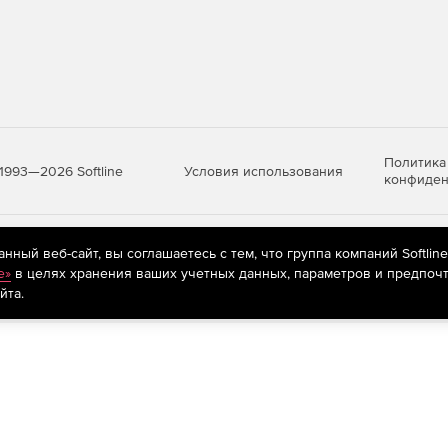
Политика
Условия использования
1993—2026 Softline
конфиден
яются
рекомендательные технологии
(информационные технологии п
ный веб-сайт, вы соглашаетесь с тем, что группа компаний Softlin
предпочтениям пользователей сети «Интернет», находящихся на те
e»
в целях хранения ваших учетных данных, параметров и предпочт
йта.