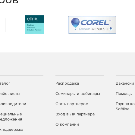
х и облачных сред и успешно отражайте самые
талог
Распродажа
Вакансии
айс-листы
Семинары и вебинары
Помощь
оизводители
Стать партнером
Группа к
Softline
пециальные
Вход в ЛК партнера
редложения
О компании
хподдержка