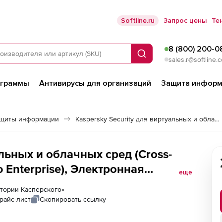
Softline.ru
Запрос цены
Те
8 (800) 200-0
Поиск
sales.r@softline.
ограммы
Антивирусы для организаций
Защита информ
ащиты информации
Kaspersky Security для виртуальных и облачных сред
ред (Cross-
Enterprise), Электронная
еще
еству виртуальных серверов
ратории Касперского»
райс-лист
Скопировать ссылку