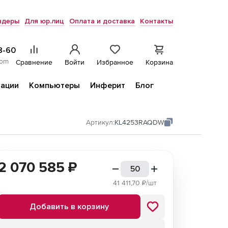
ндеры
Для юр.лиц
Оплата и доставка
Контакты
8-60
com
Сравнение
Войти
Избранное
Корзина
ации
Компьютеры
Инферит
Блог
Артикул:
KL4253RAQDW
2 070 585
₽
41 411,70
₽/шт
Добавить в корзину