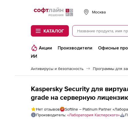
Softline
Москва
КАТАЛОГ
Акции
Производители
Офисные пр
ИИ
Антивирусы и безопасность
Программы для з
Kaspersky Security для виртуальных и облачных с
grade на серверную лицензию 
лицензия на 2 года по колич
Нет отзывов
Softline – Platinum Partner «Лабо
Производитель:
«Лаборатория Касперского»
П