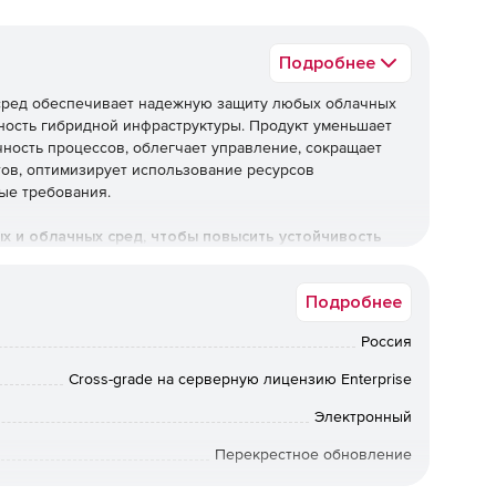
Подробнее
х сред обеспечивает надежную защиту любых облачных
ность гибридной инфраструктуры. Продукт уменьшает
чность процессов, облегчает управление, сокращает
тов, оптимизирует использование ресурсов
ые требования.
ых и облачных сред, чтобы повысить устойчивость
Подробнее
Россия
 уровня
Cross-grade на серверную лицензию Enterprise
ты обеспечивают эффективное противостояние
Электронный
осное ПО, фишинговые атаки и другие современные
Перекрестное обновление
24 мес.