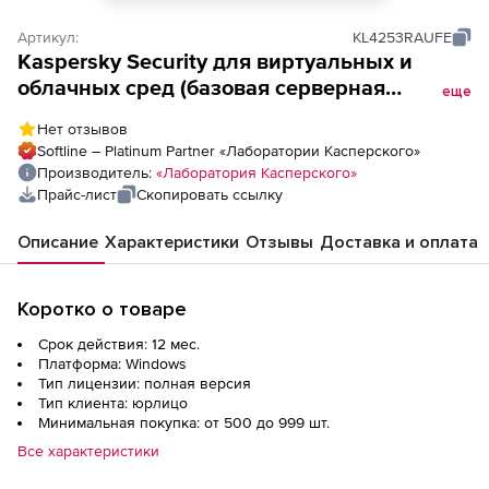
Артикул:
KL4253RAUFE
Kaspersky Security для виртуальных и
облачных сред (базовая серверная
еще
лицензия Enterprise для академических
Нет отзывов
учреждений), Электронная лицензия на 1
Softline – Platinum Partner «Лаборатории Касперского»
год по количеству виртуальных серверов
Производитель:
«Лаборатория Касперского»
Прайс-лист
Скопировать ссылку
Описание
Характеристики
Отзывы
Доставка и оплата
Коротко о товаре
Срок действия: 12 мес.
Платформа: Windows
Тип лицензии: полная версия
Тип клиента: юрлицо
Минимальная покупка: от 500 до 999 шт.
Все характеристики