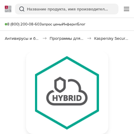
Softline
Поиск
Ме
8 (800) 200-08-60
Запрос цены
Инферит
Блог
Антивирусы и безопасность
Программы для защиты информации
Kaspersky Security для виртуальных и облачных сред