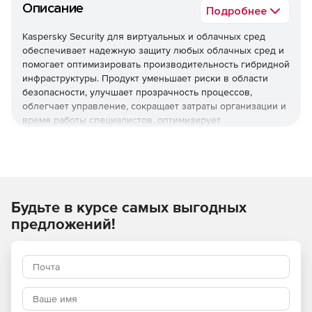
Описание
Подробнее
Kaspersky Security для виртуальных и облачных сред
обеспечивает надежную защиту любых облачных сред и
помогает оптимизировать производительность гибридной
инфраструктуры. Продукт уменьшает риски в области
безопасности, улучшает прозрачность процессов,
облегчает управление, сокращает затраты организации и
время работы специалистов, оптимизирует
использование ресурсов виртуализации и помогает
соблюдать нормативные требования.
Используйте Kaspersky Security для виртуальных и
облачных сред, чтобы повысить устойчивость бизнеса
Будьте в курсе самых выгодных
к угрозам разной сложности.
предложений!
Основные преимущества
Надежная защита мирового уровня
Многоуровневые технологии проактивной защиты
обеспечивают эффективное противостояние различным