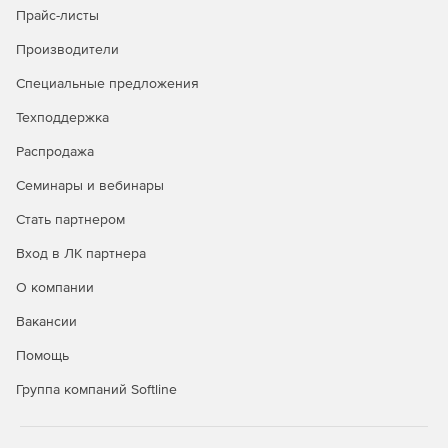
Прайс-листы
Безопасность в публичных облаках
Производители
Полная видимость всех облачных рабочих нагрузок
Специальные предложения
через API-интерфейсы публичных облачных
Техподдержка
сервисов.
Распродажа
Управление всеми аспектами безопасности удобно и
централизованно через единую панель управления.
Семинары и вебинары
Автоматизация политики безопасности и
Стать партнером
масштабируемости для надежной защиты облачной
Вход в ЛК партнера
среды.
О компании
Вакансии
Покупайте Kaspersky Security для виртуальных и
Помощь
облачных сред и успешно отражайте самые сложные
атаки.
Группа компаний Softline