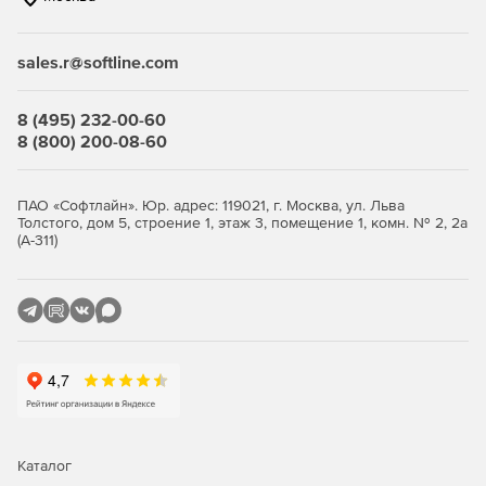
связанные с соблюдением нормативных актов.
sales.r@softline.com
Ключевые функции
8 (495) 232-00-60
Безопасность виртуальной среды и
8 (800) 200-08-60
инфраструктуры виртуальных
рабочих столов
ПАО «Софтлайн». Юр. адрес: 119021, г. Москва, ул. Льва
Толстого, дом 5, строение 1, этаж 3, помещение 1, комн. № 2, 2а
(А-311)
Максимально эффективное использование ресурсов с
сохранением высокого уровня защиты.
Легковесные агенты снижают потребление ресурсов
виртуализации до 30%, обеспечивая оптимизацию
производительности.
Поддержка широкого спектра платформ
виртуализации серверов и инфраструктур VDI.
Интеллектуальная оптимизация, такая как общий кэш,
Каталог
существенно снижает нагрузку на IT-инфраструктуру.