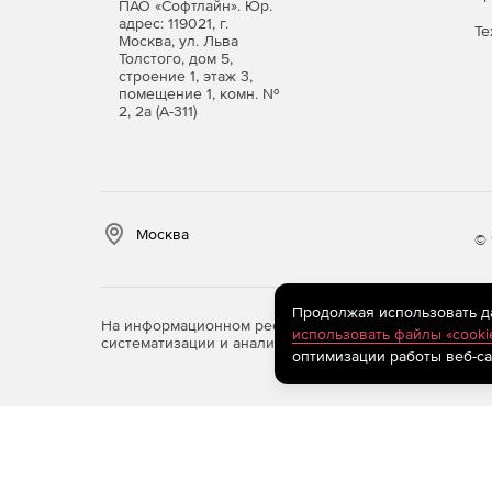
ПАО «Софтлайн». Юр.
адрес: 119021, г.
Те
Москва, ул. Льва
Толстого, дом 5,
строение 1, этаж 3,
помещение 1, комн. №
2, 2а (А-311)
Москва
© 
Продолжая использовать дан
На информационном ресурсе store.softline.ru примен
использовать файлы «cooki
систематизации и анализа сведений, относящихся к 
оптимизации работы веб-са