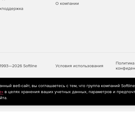
О компании
хподдержка
Политика
Условия использования
1993—2026 Softline
конфиден
ный веб-сайт, вы соглашаетесь с тем, что группа компаний Softlin
яются
рекомендательные технологии
(информационные технологии п
e»
в целях хранения ваших учетных данных, параметров и предпочт
предпочтениям пользователей сети «Интернет», находящихся на те
йта.