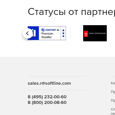
управления.
Статусы от партн
Автоматизация политики безопасности и ма
Покупайте Kaspersky Security для виртуальны
Назад
сложные атаки.
sales.r@softline.com
Ка
Пр
8 (495) 232-00-60
Пр
8 (800) 200-08-60
С
п