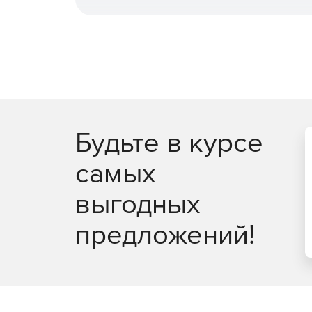
Безопасность виртуальной 
виртуальных рабочих столо
Максимально эффективное использование ре
Легковесные агенты снижают потребление р
оптимизацию производительности.
Будьте в курсе
Поддержка широкого спектра платформ вирту
самых
Интеллектуальная оптимизация, такая как об
инфраструктуру.
выгодных
Безопасность в публичных 
предложений!
Полная видимость всех облачных рабочих н
сервисов.
Управление всеми аспектами безопасности 