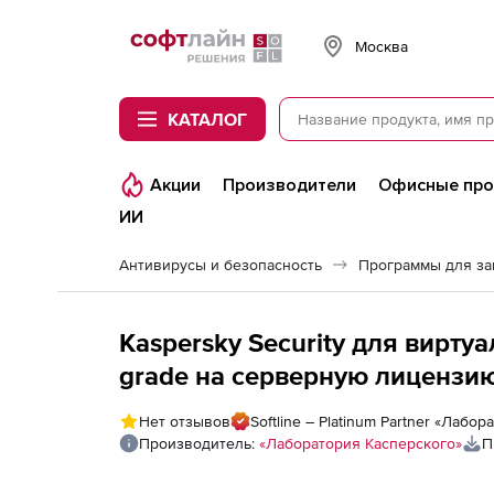
Softline
Москва
КАТАЛОГ
Акции
Производители
Офисные пр
ИИ
Антивирусы и безопасность
Программы для з
Kaspersky Security для виртуальных и облачных с
grade на серверную лицензию
года по количеству виртуаль
Нет отзывов
Softline – Platinum Partner «Лабо
Производитель:
«Лаборатория Касперского»
П