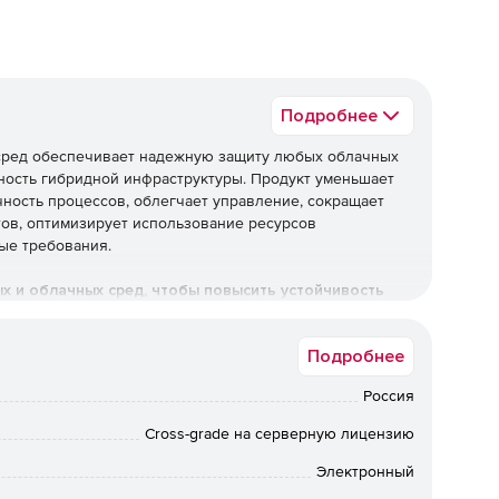
Подробнее
х сред обеспечивает надежную защиту любых облачных
ность гибридной инфраструктуры. Продукт уменьшает
чность процессов, облегчает управление, сокращает
тов, оптимизирует использование ресурсов
ые требования.
ых и облачных сред, чтобы повысить устойчивость
Подробнее
Россия
 уровня
Cross-grade на серверную лицензию
ты обеспечивают эффективное противостояние
Электронный
осное ПО, фишинговые атаки и другие современные