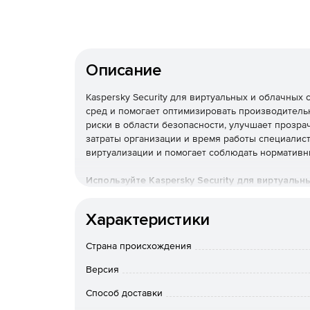
Описание
Kaspersky Security для виртуальных и облачны
сред и помогает оптимизировать производитель
риски в области безопасности, улучшает прозра
затраты организации и время работы специалис
виртуализации и помогает соблюдать нормативн
Используйте Kaspersky Security для виртуальн
бизнеса к угрозам разной сложности.
Характеристики
Основные преимущества
Страна происхождения
Надежная защита мирового
Версия
Многоуровневые технологии проактивной защи
Способ доставки
различным видам киберугроз, таким как вредон