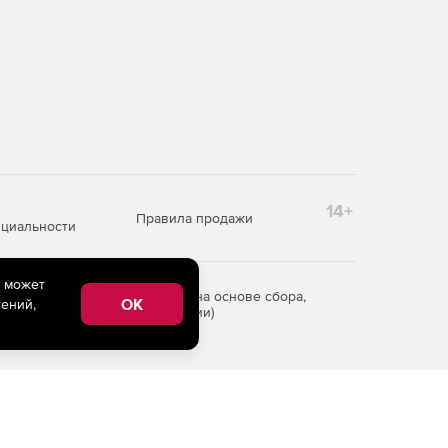
14+
Правила продажи
циальности
e может
редоставления информации на основе сбора,
OK
ений,
рритории Российской Федерации)