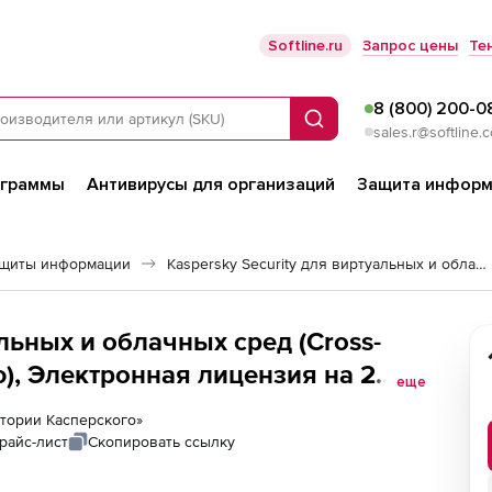
Softline.ru
Запрос цены
Те
8 (800) 200-0
Поиск
sales.r@softline.
ограммы
Антивирусы для организаций
Защита информ
ащиты информации
Kaspersky Security для виртуальных и облачных сред
ред (Cross-
), Электронная лицензия на 2
еще
ных серверов
ратории Касперского»
райс-лист
Скопировать ссылку