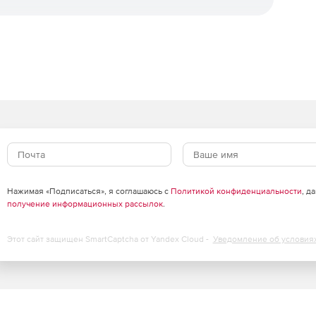
среды и инфраструктуры
в
сурсов с сохранением высокого уровня защиты.
есурсов виртуализации до 30%, обеспечивая
ализации серверов и инфраструктур VDI.
щий кэш, существенно снижает нагрузку на IT-
Нажимая «Подписаться», я соглашаюсь с
Политикой конфиденциальности
, д
получение информационных рассылок
.
облаках
Этот сайт защищен SmartCaptcha от Yandex Cloud -
Уведомление об условия
агрузок через API-интерфейсы публичных облачных
удобно и централизованно через единую панель