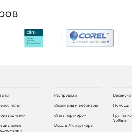
еров
сштабируемости для надежной защиты облачной среды.
х и облачных сред и успешно отражайте самые
талог
Распродажа
Вакансии
айс-листы
Семинары и вебинары
Помощь
оизводители
Стать партнером
Группа к
Softline
пециальные
Вход в ЛК партнера
редложения