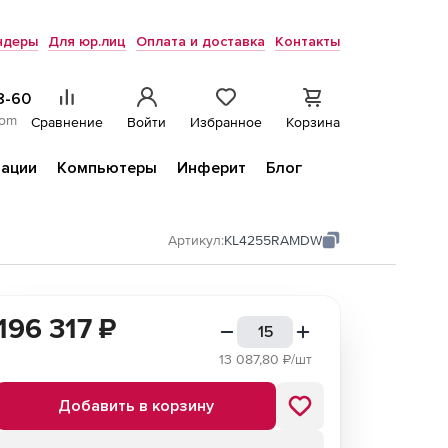
ндеры
Для юр.лиц
Оплата и доставка
Контакты
8-60
com
Сравнение
Войти
Избранное
Корзина
ации
Компьютеры
Инферит
Блог
Артикул:
KL4255RAMDW
196 317
₽
13 087,80
₽/шт
Добавить в корзину