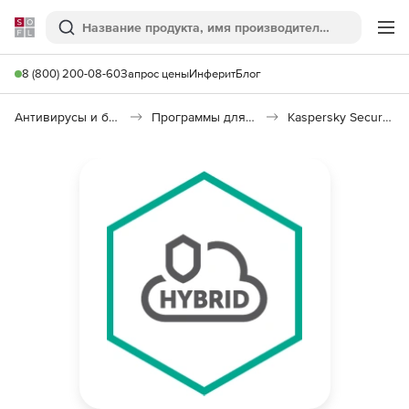
Softline
Поиск
Ме
8 (800) 200-08-60
Запрос цены
Инферит
Блог
Антивирусы и безопасность
Программы для защиты информации
Kaspersky Security для виртуальных и облачных сред