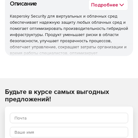
Описание
Подробнее
Kaspersky Security для виртуальных и облачных сред
обеспечивает надежную защиту любых облачных сред и
помогает оптимизировать производительность гибридной
инфраструктуры. Продукт уменьшает риски в области
безопасности, улучшает прозрачность процессов,
облегчает управление, сокращает затраты организации и
время работы специалистов, оптимизирует
использование ресурсов виртуализации и помогает
соблюдать нормативные требования.
Используйте Kaspersky Security для виртуальных и
облачных сред, чтобы повысить устойчивость бизнеса
Будьте в курсе самых выгодных
к угрозам разной сложности.
предложений!
Основные преимущества
Надежная защита мирового уровня
Многоуровневые технологии проактивной защиты
обеспечивают эффективное противостояние различным