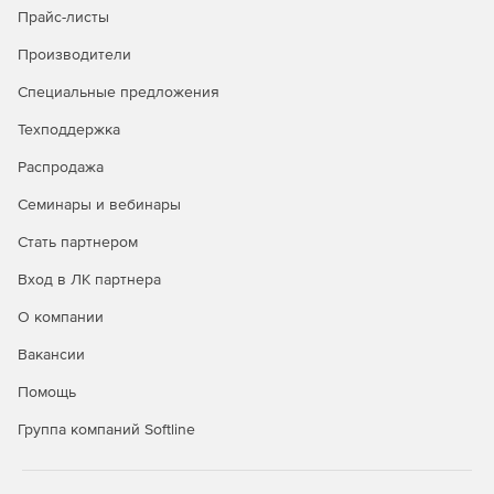
Прайс-листы
Безопасность в публичных облаках
Производители
Полная видимость всех облачных рабочих нагрузок
Специальные предложения
через API-интерфейсы публичных облачных
Техподдержка
сервисов.
Распродажа
Управление всеми аспектами безопасности удобно и
централизованно через единую панель управления.
Семинары и вебинары
Автоматизация политики безопасности и
Стать партнером
масштабируемости для надежной защиты облачной
Вход в ЛК партнера
среды.
О компании
Вакансии
Покупайте Kaspersky Security для виртуальных и
Помощь
облачных сред и успешно отражайте самые сложные
атаки.
Группа компаний Softline