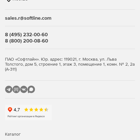
связанные с соблюдением нормативных актов.
sales.r@softline.com
Ключевые функции
8 (495) 232-00-60
Безопасность виртуальной среды и
8 (800) 200-08-60
инфраструктуры виртуальных
рабочих столов
ПАО «Софтлайн». Юр. адрес: 119021, г. Москва, ул. Льва
Толстого, дом 5, строение 1, этаж 3, помещение 1, комн. № 2, 2а
(А-311)
Максимально эффективное использование ресурсов с
сохранением высокого уровня защиты.
Легковесные агенты снижают потребление ресурсов
виртуализации до 30%, обеспечивая оптимизацию
производительности.
Поддержка широкого спектра платформ
виртуализации серверов и инфраструктур VDI.
Интеллектуальная оптимизация, такая как общий кэш,
Каталог
существенно снижает нагрузку на IT-инфраструктуру.