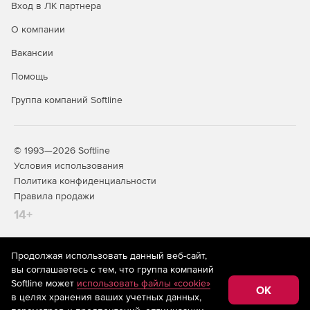
Вход в ЛК партнера
О компании
Вакансии
Помощь
Группа компаний Softline
© 1993—2026 Softline
Условия использования
Политика конфиденциальности
Правила продажи
14+
Продолжая использовать данный веб-сайт,
На информационном ресурсе store.softline.ru применяются
вы соглашаетесь с тем, что группа компаний
рекомендательные технологии
(информационные технологии
Softline может
использовать файлы «cookie»
предоставления информации на основе сбора,
OK
в целях хранения ваших учетных данных,
систематизации и анализа сведений, относящихся к
предпочтениям пользователей сети «Интернет»,