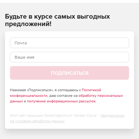
Антивирусная защита.
Будьте в курсе самых выгодных
Защита от фишинга.
предложений!
Защита от спама.
Фильтрация вложений.
Kaspersky Security для Microsoft Office 365 может
выполнять следующие операции:
ПОДПИСАТЬСЯ
Сканировать входящую и исходящую почту на
вредоносные объекты.
Нажимая «Подписаться», я соглашаюсь с
Политикой
конфиденциальности
, даю согласие на
обработку персональных
Фильтровать нежелательную почту.
данных
и
получение информационных рассылок
.
Сканировать сообщения на наличие фишинговых и
вредоносных ссылок.
Этот сайт защищен SmartCaptcha от Yandex Cloud -
Уведомление
об условиях обработки данных
Фильтровать вложения в сообщениях.