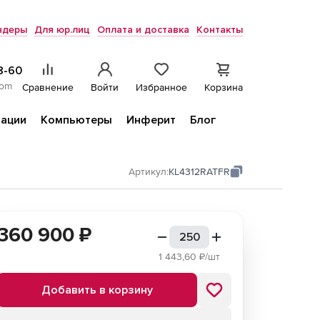
ндеры
Для юр.лиц
Оплата и доставка
Контакты
8-60
com
Сравнение
Войти
Избранное
Корзина
ации
Компьютеры
Инферит
Блог
Артикул:
KL4312RATFR
360 900
₽
1 443,60
₽/шт
Добавить в корзину