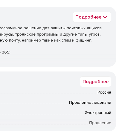
Подробнее
ограммное решение для защиты почтовых ящиков
 вирусы, троянские программы и другие типы угроз,
ную почту, например такие как спам и фишинг.
 365:
Подробнее
Россия
Продление лицензии
Электронный
может выполнять следующие операции:
Продление
а вредоносные объекты.
12 мес.