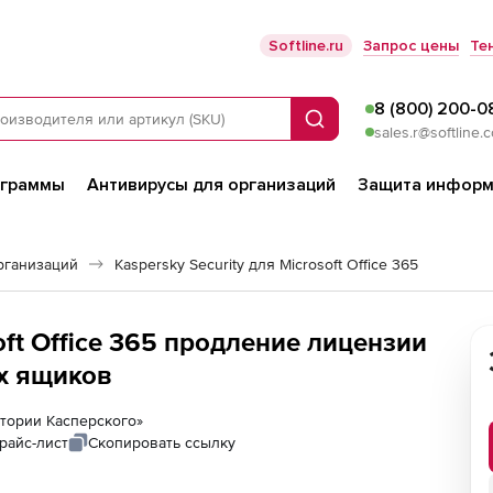
Softline.ru
Запрос цены
Те
8 (800) 200-0
Поиск
sales.r@softline.
ограммы
Антивирусы для организаций
Защита информ
рганизаций
Kaspersky Security для Microsoft Office 365
soft Office 365 продление лицензии
ых ящиков
ратории Касперского»
райс-лист
Скопировать ссылку