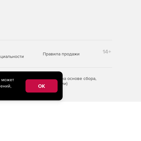
14+
Правила продажи
циальности
редоставления информации на основе сбора,
e может
рритории Российской Федерации)
OK
ений,