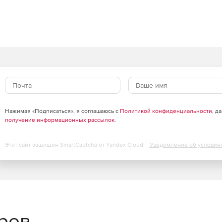
Нажимая «Подписаться», я соглашаюсь с
Политикой конфиденциальности
, д
получение информационных рассылок
.
Этот сайт защищен SmartCaptcha от Yandex Cloud -
Уведомление об условия
еров