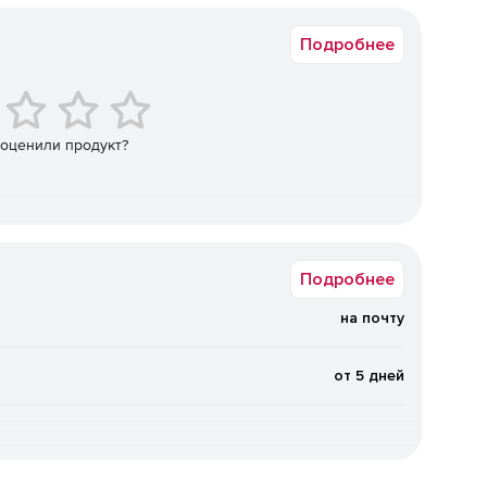
Подробнее
вых и вредоносных ссылок.
 оценили продукт?
лище.
ообщениях, содержащих вредоносные объекты или
Подробнее
на почту
от 5 дней