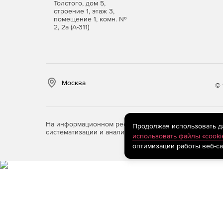
Толстого, дом 5,
строение 1, этаж 3,
помещение 1, комн. №
2, 2а (А-311)
Москва
© 
На информационном ресурсе store.softline.ru примен
Продолжая использовать дан
систематизации и анализа сведений, относящихся к 
использовать файлы «cooki
оптимизации работы веб-са