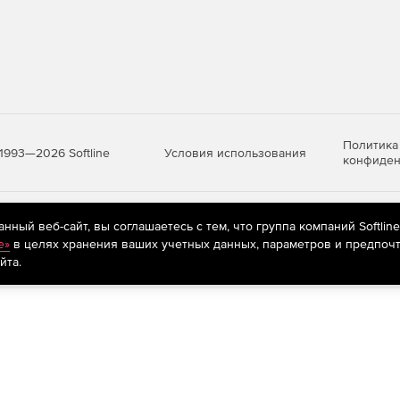
Политика
Условия использования
1993—2026 Softline
конфиден
яются
рекомендательные технологии
(информационные технологии п
ный веб-сайт, вы соглашаетесь с тем, что группа компаний Softlin
предпочтениям пользователей сети «Интернет», находящихся на те
e»
в целях хранения ваших учетных данных, параметров и предпочт
йта.