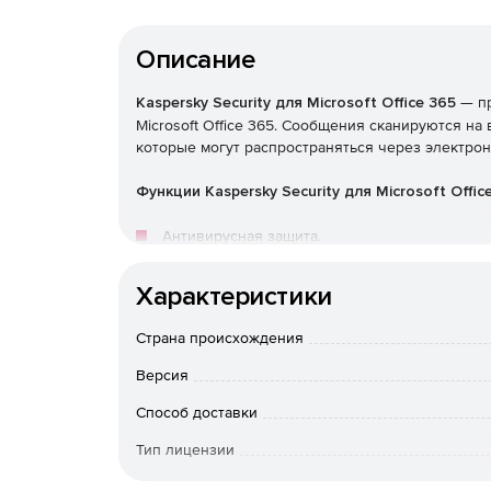
Описание
Kaspersky Security для Microsoft Office 365
— пр
Microsoft Office 365. Сообщения сканируются на
которые могут распространяться через электрон
Функции Kaspersky Security для Microsoft Office
Антивирусная защита.
Защита от фишинга.
Характеристики
Защита от спама.
Страна происхождения
Версия
Фильтрация вложений.
Способ доставки
Kaspersky Security для Microsoft Office 365 
Тип лицензии
Сканировать входящую и исходящую почту н
Срок действия