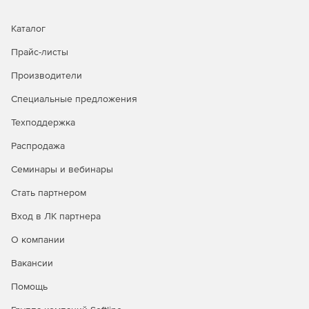
Kaspersky Security регулярно обновляет свои базы
данных безопасности, что позволяет обнаруживать
Каталог
новые угрозы и эффективно бороться с ними.
Прайс-листы
Централизованное управление
Производители
Решение предоставляет централизованные инструменты
Специальные предложения
управления безопасностью почтовых серверов, что
упрощает установку, настройку, мониторинг и
Техподдержка
обслуживание.
Распродажа
Семинары и вебинары
Стать партнером
Вход в ЛК партнера
О компании
Вакансии
Помощь
Состав продукта