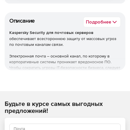
Описание
Подробнее
Kaspersky Security для почтовых серверов
обеспечивает всестороннюю защиту от массовых угроз
по почтовым каналам связи.
Электронная почта – основной канал, по которому в
корпоративные системы проникает вредоносное ПО.
Чтобы сократить угрозы IT-безопасности бизнеса, следует
позаботиться о полноценной защите.
Используйте Kaspersky Security для почтовых серверов,
чтобы создать и поддержать необходимый уровень
безопасности ваших данных на корпоративной почте.
Будьте в курсе самых выгодных
предложений!