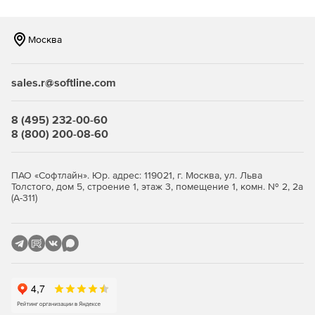
попадания пользователей под воздействие
мошеннических схем и фишинговых атак.
Москва
Защита от фишинга и вредоносных
URL
sales.r@softline.com
Kaspersky Security распознает и блокирует попытки
фишинга через электронную почту, а также
8 (495) 232-00-60
предотвращает доступ к вредоносным URL, что
8 (800) 200-08-60
способствует обеспечению безопасности пользователей.
Контроль входящего и исходящего
ПАО «Софтлайн». Юр. адрес: 119021, г. Москва, ул. Льва
трафика
Толстого, дом 5, строение 1, этаж 3, помещение 1, комн. № 2, 2а
(А-311)
Продукт предоставляет возможность настроить правила
для контроля и обеспечения безопасности как
входящего, так и исходящего трафика электронной
почты.
Обновления баз данных
безопасности