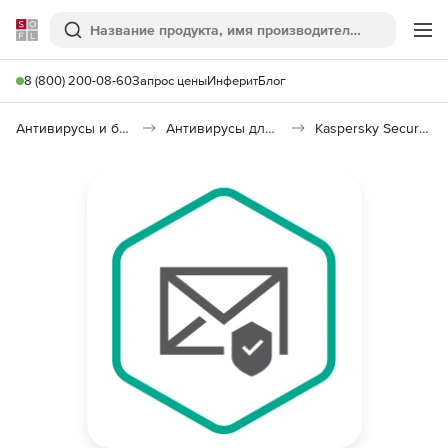
Softline
Поиск
Ме
8 (800) 200-08-60
Запрос цены
Инферит
Блог
Антивирусы и безопасность
Антивирусы для организаций
Kaspersky Security для почтовых серверов