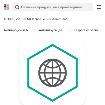
Softline
Поиск
Ме
8 (800) 200-08-60
Запрос цены
Инферит
Блог
Антивирусы и безопасность
Антивирусы для организаций
Kaspersky Security для интернет-шлюзов