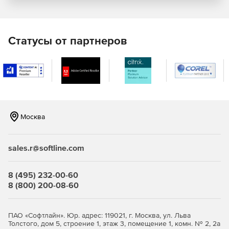
поддержка аппаратных прокси-серверов;
масштабируемость;
Статусы от партнеров
автоматическое обновление баз.
Купите Kaspersky Security для интернет-шлюзов у
официального дилера Softline Store по доступной
цене.
Москва
sales.r@softline.com
8 (495) 232-00-60
8 (800) 200-08-60
ПАО «Софтлайн». Юр. адрес: 119021, г. Москва, ул. Льва
Толстого, дом 5, строение 1, этаж 3, помещение 1, комн. № 2, 2а