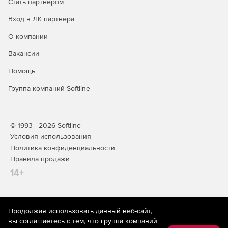
Стать партнером
Вход в ЛК партнера
О компании
Вакансии
Помощь
Группа компаний Softline
© 1993—2026 Softline
Условия использования
Политика конфиденциальности
Правила продажи
14+
На информационном ресурсе store.softline.ru применяются
Продолжая использовать данный веб-сайт,
рекомендательные технологии
(информационные технологии
вы соглашаетесь с тем, что группа компаний
предоставления информации на основе сбора,