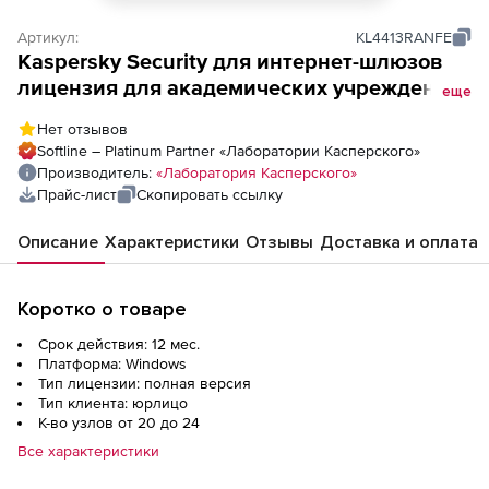
Артикул:
KL4413RANFE
Kaspersky Security для интернет-шлюзов
лицензия для академических учреждений
еще
на 1 год. Количество узлов
Нет отзывов
Softline – Platinum Partner «Лаборатории Касперского»
Производитель:
«Лаборатория Касперского»
Прайс-лист
Скопировать ссылку
Описание
Характеристики
Отзывы
Доставка и оплата
Коротко о товаре
Срок действия: 12 мес.
Платформа: Windows
Тип лицензии: полная версия
Тип клиента: юрлицо
К-во узлов от 20 до 24
Все характеристики