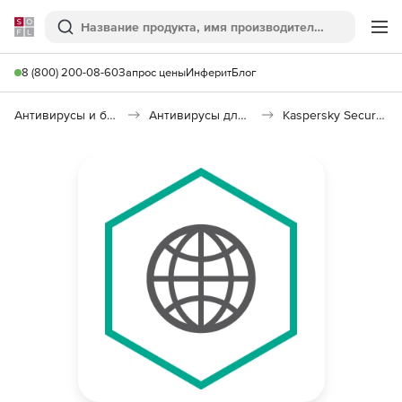
Softline
Поиск
Ме
8 (800) 200-08-60
Запрос цены
Инферит
Блог
Антивирусы и безопасность
Антивирусы для организаций
Kaspersky Security для интернет-шлюзов