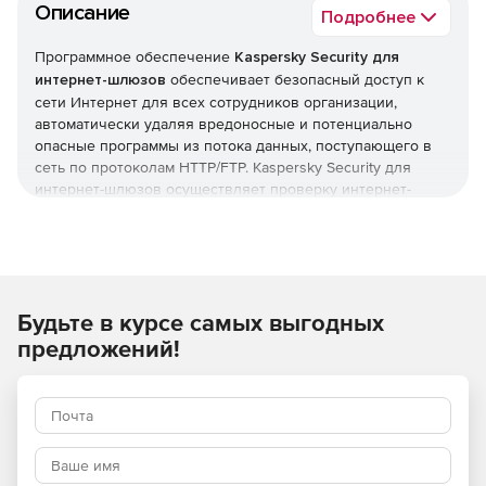
Описание
Подробнее
Программное обеспечение
Kaspersky Security для
интернет-шлюзов
обеспечивает безопасный доступ к
сети Интернет для всех сотрудников организации,
автоматически удаляя вредоносные и потенциально
опасные программы из потока данных, поступающего в
сеть по протоколам HTTP/FTP. Kaspersky Security для
интернет-шлюзов осуществляет проверку интернет-
трафика (HTTP/FTP) в режиме реального времени и
изолирует подозрительные объекты. Продукт Kaspersky
Security для интернет-шлюзов обладает удобной
системой управления.
Будьте в курсе самых выгодных
Основные возможности:
предложений!
надежная защита от вредоносных и потенциально
опасных программ;
проверка интернет-трафика (HTTP/FTP) в режиме
реального времени;