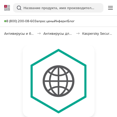
Softline
Поиск
Ме
8 (800) 200-08-60
Запрос цены
Инферит
Блог
Антивирусы и безопасность
Антивирусы для организаций
Kaspersky Security для интернет-шлюзов