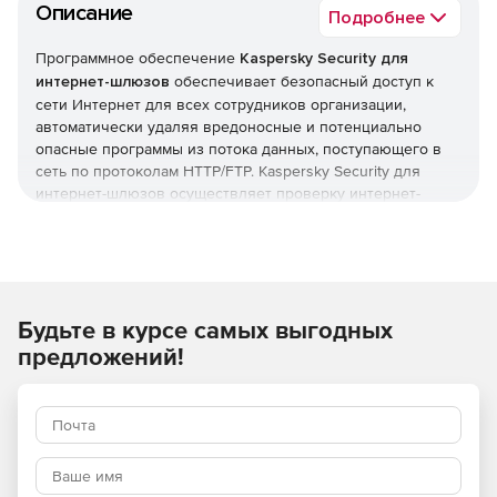
Описание
Подробнее
Программное обеспечение
Kaspersky Security для
интернет-шлюзов
обеспечивает безопасный доступ к
сети Интернет для всех сотрудников организации,
автоматически удаляя вредоносные и потенциально
опасные программы из потока данных, поступающего в
сеть по протоколам HTTP/FTP. Kaspersky Security для
интернет-шлюзов осуществляет проверку интернет-
трафика (HTTP/FTP) в режиме реального времени и
изолирует подозрительные объекты. Продукт Kaspersky
Security для интернет-шлюзов обладает удобной
системой управления.
Будьте в курсе самых выгодных
Основные возможности:
предложений!
надежная защита от вредоносных и потенциально
опасных программ;
проверка интернет-трафика (HTTP/FTP) в режиме
реального времени;