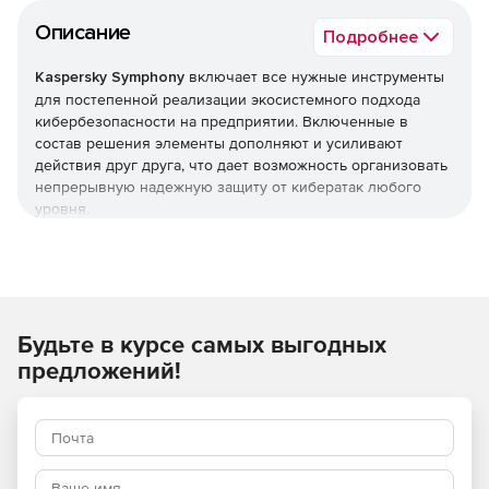
Описание
Подробнее
Kaspersky Symphony
включает все нужные инструменты
для постепенной реализации экосистемного подхода
кибербезопасности на предприятии. Включенные в
состав решения элементы дополняют и усиливают
действия друг друга, что дает возможность организовать
непрерывную надежную защиту от кибератак любого
уровня.
Kaspersky Symphony предлагает 4 уровня защиты,
поэтому организация может подобрать себе наиболее
оптимальное решение исходя из потребностей в защите
в области информационной безопасности. Семейство
Будьте в курсе самых выгодных
Kaspersky Symphony включает Kaspersky Symphony
Security, Kaspersky Symphony EDR, Kaspersky Symphony
предложений!
MDR и Kaspersky Symphony XDR.
Используйте Kaspersky Symphony для защиты
корпоративной среды от киберугроз любой сложности.