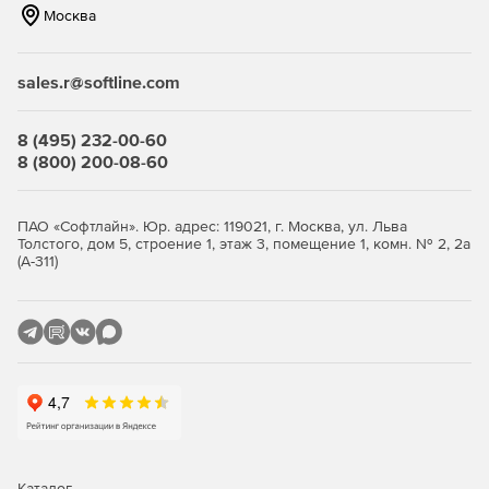
Экономия ресурсов
Москва
Единая консоль позволяет администрировать все
элементы защиты, оптимизируя процесс управления во
sales.r@softline.com
всей инфраструктуре.
Kaspersky Symphony EDR
8 (495) 232-00-60
8 (800) 200-08-60
Решение класса Endpoint Detection and Response, которое
детектирует появление сложных угроз и быстро
реагирует на них. Продукт дает возможность блокировать
ПАО «Софтлайн». Юр. адрес: 119021, г. Москва, ул. Льва
Толстого, дом 5, строение 1, этаж 3, помещение 1, комн. № 2, 2а
массовые угрозы, проактивно находить сложные
(А-311)
киберугрозы, расследовать проблемные ситуации и
активно их решать. Все это помогает эффективно
устранять инциденты в распределенных средах,
оптимизируя работу ИБ-отдела.
Основные преимущества
Обнаружение угроз и
расследование
Каталог