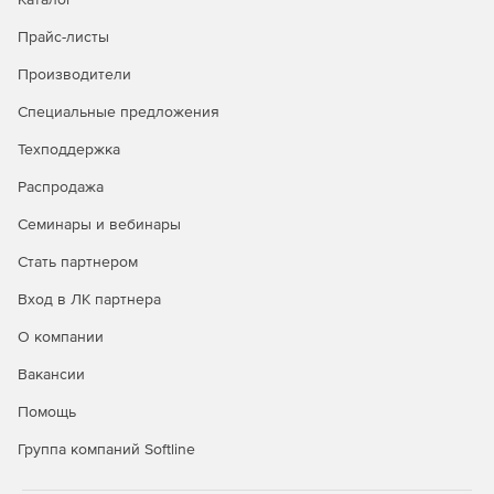
Решение дает мощные технологии автоматического
поиска угроз и анализ причин возникновения
Прайс-листы
инцидентов.
Производители
Точное реагирование
Специальные предложения
Централизованное администрирование и поддержка
Техподдержка
разных вариантов действий по реагированию дают
компаниям возможность организовать непрерывность
Распродажа
бизнес-процессов.
Семинары и вебинары
Автоматизация
Стать партнером
Решение максимально автоматизирует задачи по
Вход в ЛК партнера
выявлению, приоритизации, расследованию и
нейтрализации сложных киберугроз, что экономит
О компании
ресурсы команды ИБ без снижения качества обработки
Вакансии
инцидентов.
Помощь
Kaspersky Symphony MDR
Группа компаний Softline
Решение класса Managed Detection and Response
обеспечивает управляемую экспертную защиту силами