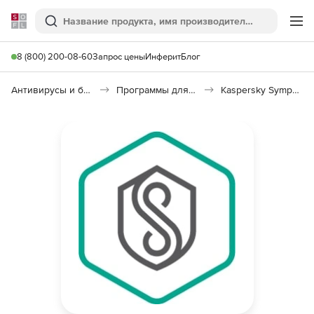
Softline
Поиск
Ме
8 (800) 200-08-60
Запрос цены
Инферит
Блог
Антивирусы и безопасность
Программы для защиты информации
Kaspersky Symphony Security