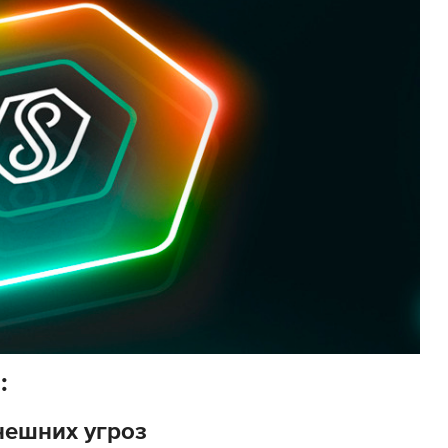
:
нешних угроз