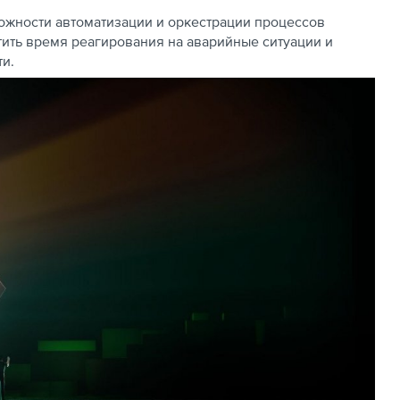
ожности автоматизации и оркестрации процессов
атить время реагирования на аварийные ситуации и
и.