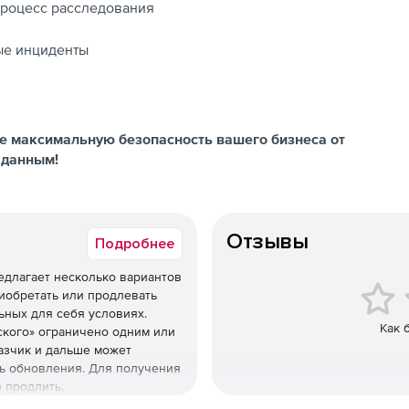
процесс расследования
ые инциденты
те максимальную безопасность вашего бизнеса от
 данным!
Отзывы
Подробнее
едлагает несколько вариантов
иобретать или продлевать
ных для себя условиях.
Как 
ского» ограничено одним или
азчик и дальше может
ть обновления. Для получения
 продлить.