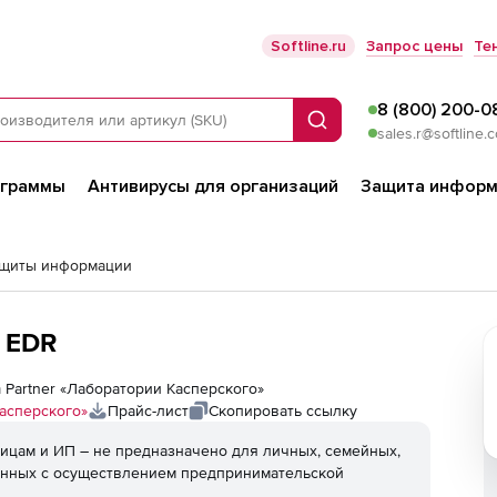
Softline.ru
Запрос цены
Те
8 (800) 200-0
Поиск
sales.r@softline.
ограммы
Антивирусы для организаций
Защита информ
ащиты информации
 EDR
um Partner «Лаборатории Касперского»
асперского»
Прайс-лист
Скопировать ссылку
ицам и ИП – не предназначено для личных, семейных,
анных с осуществлением предпринимательской