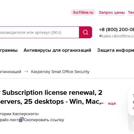
Softline.ru
Запрос цены
Те
8 (800) 200-0
Поиск
sales.r@softline.
ограммы
Антивирусы для организаций
Защита информ
рганизаций
Kaspersky Small Office Security
 Subscription license renewal, 2
еще
 United States)
ратории Касперского»
райс-лист
Скопировать ссылку