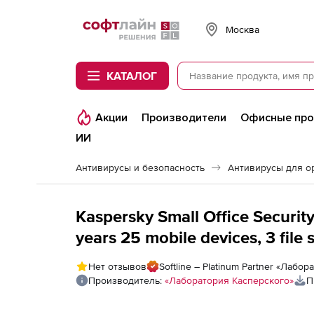
Softline
Москва
КАТАЛОГ
Акции
Производители
Офисные пр
ИИ
Антивирусы и безопасность
Антивирусы для о
Kaspersky Small Office Security
years 25 mobile devices, 3 file servers, 25 desktops - Win, Mac,
Android, iOS - English (Canada,
Нет отзывов
Softline – Platinum Partner «Лабо
Производитель:
«Лаборатория Касперского»
П