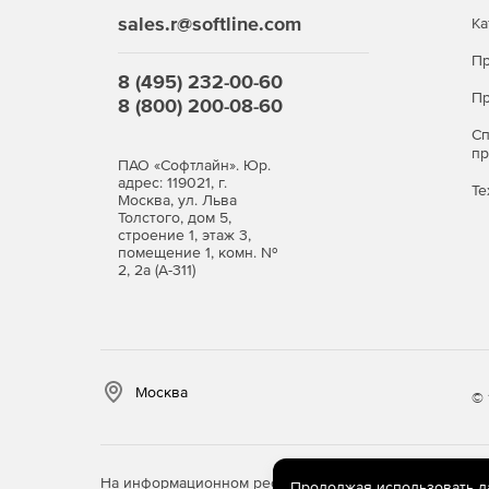
Мониторинг уязвимостей
sales.r@softline.com
Ка
Пр
Kaspersky Small Office Security позволяет испр
8 (495) 232-00-60
уведомления при попытке несанкционированного
Пр
8 (800) 200-08-60
Ключевые функции Kaspers
С
п
ПАО «Софтлайн». Юр.
Защита всех корпоративных
адрес: 119021, г.
Те
Москва, ул. Льва
Толстого, дом 5,
строение 1, этаж 3,
Защита устройств сотрудников: компьютеров 
помещение 1, комн. №
2, 2а (А-311)
Защита других устройств через ссылку по э
потерянные мобильные устройства.
Защита и установка пароле
файлы
Москва
© 
Защита данных, включая критически важную
коммерческую тайну, и персональные данные
На информационном ресурсе store.softline.ru примен
Продолжая использовать дан