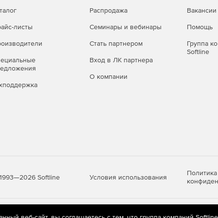
талог
Распродажа
Вакансии
айс-листы
Семинары и вебинары
Помощь
авить уязвимости в приложениях и отправляет
 доступа к данным.
оизводители
Стать партнером
Группа к
Softline
ky Small Office Security
пециальные
Вход в ЛК партнера
редложения
О компании
 устройств
хподдержка
с Windows, Mac и мобильных устройств Android.
лектронной почте. Можно удаленно заблокировать
й на самые конфиденциальные
Политика
Условия использования
1993—2026 Softline
конфиден
 информацию, в том числе сведения, составляющие
 клиентов.
яются
рекомендательные технологии
(информационные технологии п
ный веб-сайт, вы соглашаетесь с тем, что группа компаний Softlin