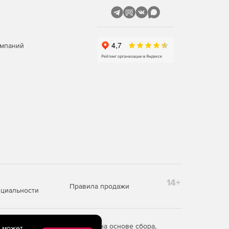
омпаний
14+
Правила продажи
циальности
редоставления информации на основе сбора,
e может