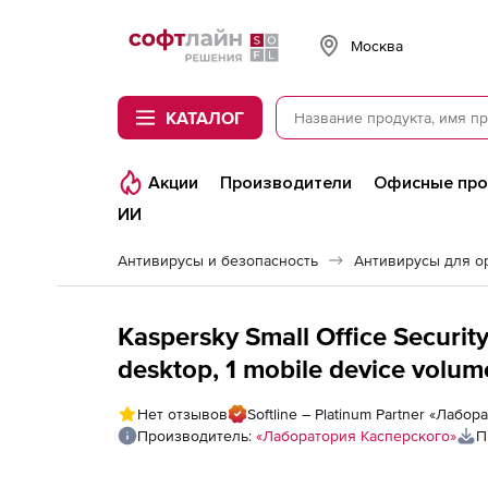
Softline
Москва
КАТАЛОГ
Акции
Производители
Офисные пр
ИИ
Антивирусы и безопасность
Антивирусы для о
Kaspersky Small Office Security
desktop, 1 mobile device volume 10-14 licenses 1 file server - Win,
Mac, Android, iOS - English (Ca
Нет отзывов
Softline – Platinum Partner «Лабо
Производитель:
«Лаборатория Касперского»
П