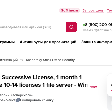
Softline.ru
Запрос цены
Те
8 (800) 200-0
Поиск
sales.r@softline.
ограммы
Антивирусы для организаций
Защита информ
рганизаций
Kaspersky Small Office Security
 Successive License, 1 month 1
еще
nada, United States)
ратории Касперского»
райс-лист
Скопировать ссылку