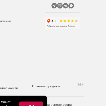
омпаний
14+
Правила продажи
циальности
e может
редоставления информации на основе сбора,