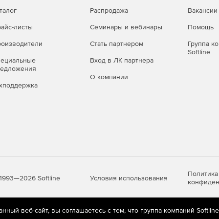
талог
Распродажа
Вакансии
айс-листы
Семинары и вебинары
Помощь
авить уязвимости в приложениях и отправляет
 доступа к данным.
оизводители
Стать партнером
Группа к
Softline
ky Small Office Security
пециальные
Вход в ЛК партнера
редложения
О компании
 устройств
хподдержка
с Windows, Mac и мобильных устройств Android.
лектронной почте. Можно удаленно заблокировать
й на самые конфиденциальные
Политика
Условия использования
1993—2026 Softline
конфиден
 информацию, в том числе сведения, составляющие
 клиентов.
ный веб-сайт, вы соглашаетесь с тем, что группа компаний Softlin
яются
рекомендательные технологии
(информационные технологии п