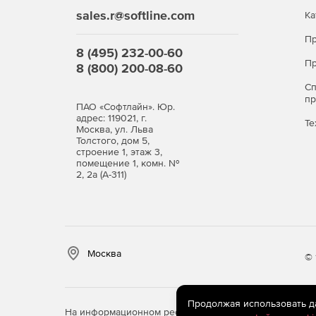
Мониторинг уязвимостей
sales.r@softline.com
Ка
Пр
Kaspersky Small Office Security позволяет испр
8 (495) 232-00-60
уведомления при попытке несанкционированного
Пр
8 (800) 200-08-60
Ключевые функции Kaspers
С
п
ПАО «Софтлайн». Юр.
Защита всех корпоративных
адрес: 119021, г.
Те
Москва, ул. Льва
Толстого, дом 5,
строение 1, этаж 3,
Защита устройств сотрудников: компьютеров 
помещение 1, комн. №
2, 2а (А-311)
Защита других устройств через ссылку по э
потерянные мобильные устройства.
Защита и установка пароле
файлы
Москва
© 
Защита данных, включая критически важную
коммерческую тайну, и персональные данные
Продолжая использовать дан
На информационном ресурсе store.softline.ru примен