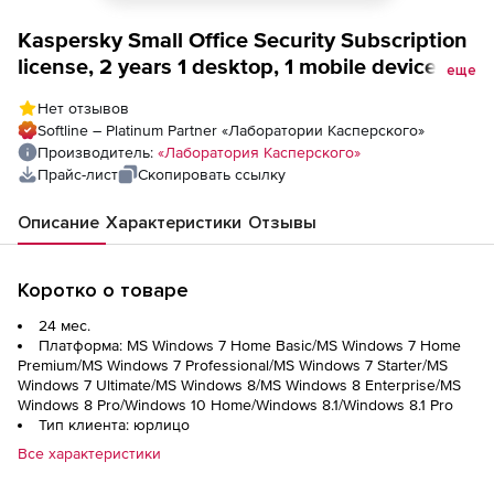
Kaspersky Small Office Security Subscription
license, 2 years 1 desktop, 1 mobile device
еще
volume 15-19 licenses 2 file servers, fixed-
Нет отзывов
date Win, Mac, Android, iOS - English
Softline – Platinum Partner «Лаборатории Касперского»
(Canada, United States)
Производитель:
«Лаборатория Касперского»
Прайс-лист
Скопировать ссылку
Описание
Характеристики
Отзывы
Коротко о товаре
24 мес.
Платформа: MS Windows 7 Home Basic/MS Windows 7 Home
Premium/MS Windows 7 Professional/MS Windows 7 Starter/MS
Windows 7 Ultimate/MS Windows 8/MS Windows 8 Enterprise/MS
Windows 8 Pro/Windows 10 Home/Windows 8.1/Windows 8.1 Pro
Тип клиента: юрлицо
Все характеристики