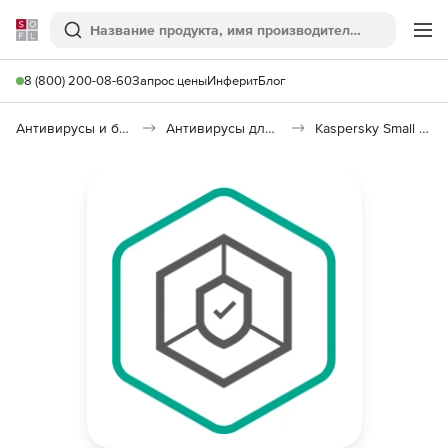
Softline
Поиск
Ме
8 (800) 200-08-60
Запрос цены
Инферит
Блог
Антивирусы и безопасность
Антивирусы для организаций
Kaspersky Small Office Security