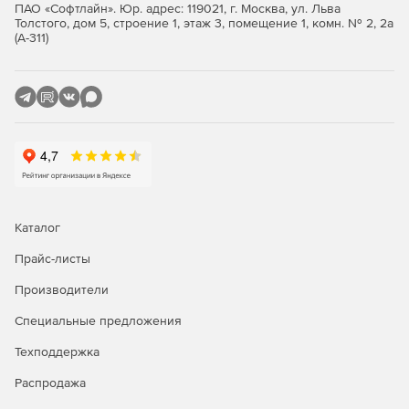
функцию отката системы для восстановления данных при
ПАО «Софтлайн». Юр. адрес: 119021, г. Москва, ул. Льва
случайном переходе на вредоносный сайт.
Толстого, дом 5, строение 1, этаж 3, помещение 1, комн. № 2, 2а
(А-311)
Защита онлайн-транзакций
Технологии Безопасные платежи и Менеджер паролей
защищают финансовые операции, вовремя отслеживая
отслеживают атаки онлайн-мошенников.
Мониторинг уязвимостей
Kaspersky Small Office Security позволяет исправить
уязвимости в приложениях и отправляет уведомления
Каталог
при попытке несанкционированного доступа к данным.
Прайс-листы
Ключевые функции Kaspersky
Производители
Small Office Security
Специальные предложения
Защита всех корпоративных
Техподдержка
устройств
Распродажа
Защита устройств сотрудников: компьютеров с