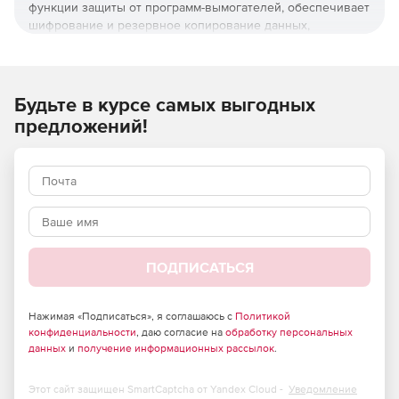
функции защиты от программ-вымогателей, обеспечивает
шифрование и резервное копирование данных,
гарантирует безопасность платежей через интернет,
проводит мониторинг уязвимостей и защищает
удаленных пользователей, которые работают на личных
смартфонах и планшетах.
Будьте в курсе самых выгодных
предложений!
Используйте базовое решение Kaspersky Small Office
Security для защиты своего бизнеса от внешних атак.
ПОДПИСАТЬСЯ
Нажимая «Подписаться», я соглашаюсь с
Политикой
конфиденциальности
, даю согласие на
обработку персональных
данных
и
получение информационных рассылок
.
Этот сайт защищен SmartCaptcha от Yandex Cloud -
Уведомление