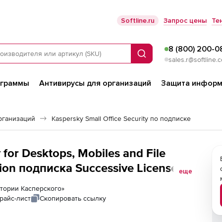
Softline.ru
Запрос цены
Те
8 (800) 200-0
Поиск
sales.r@softline.
ограммы
Антивирусы для организаций
Защита информ
рганизаций
Kaspersky Small Office Security по подписке
 for Desktops, Mobiles and File
ition подписка Successive License
еще
ых устройств/десктопов/
ратории Касперского»
райс-лист
Скопировать ссылку