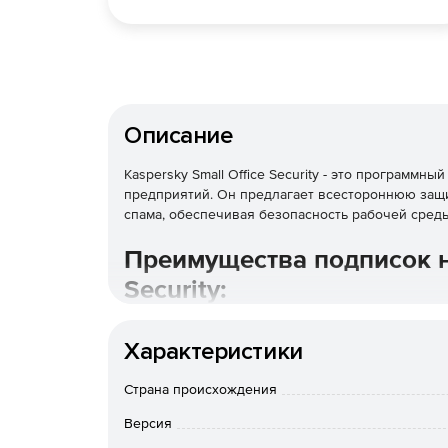
Описание
Kaspersky Small Office Security - это программн
предприятий. Он предлагает всестороннюю защи
спама, обеспечивая безопасность рабочей сред
Преимущества подписок на
Security:
Не нужно платить сразу за год.
Характеристики
Заказывайте ровно столько лицензий, сколь
Страна происхождения
Гибкая тарификация: можно добавить или ум
Версия
необходимости.