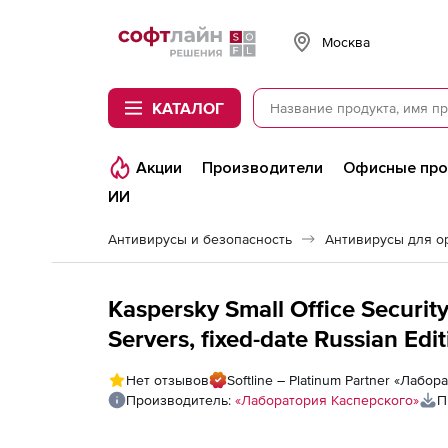
Softline
Москва
КАТАЛОГ
Акции
Производители
Офисные пр
ИИ
Антивирусы и безопасность
Антивирусы для о
Kaspersky Small Office Security
Servers, fixed-date Russian Ed
на 1 год. Количество мобильн
Нет отзывов
Softline – Platinum Partner «Лабо
пользователей
Производитель:
«Лаборатория Касперского»
П