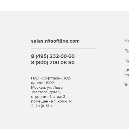
sales.r@softline.com
Ка
Пр
8 (495) 232-00-60
Пр
8 (800) 200-08-60
С
п
ПАО «Софтлайн». Юр.
адрес: 119021, г.
Те
Москва, ул. Льва
Толстого, дом 5,
строение 1, этаж 3,
помещение 1, комн. №
2, 2а (А-311)