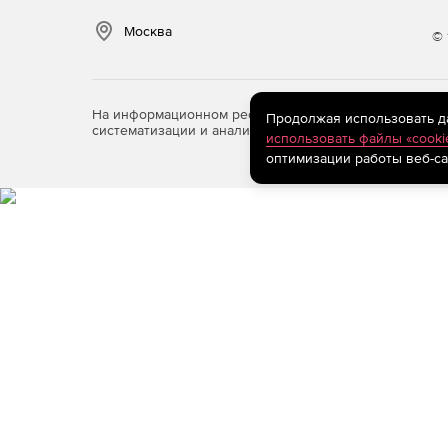
Москва
© 
На информационном ресурсе store.softline.ru примен
Продолжая использовать дан
систематизации и анализа сведений, относящихся к 
использовать файлы «cooki
оптимизации работы веб-са