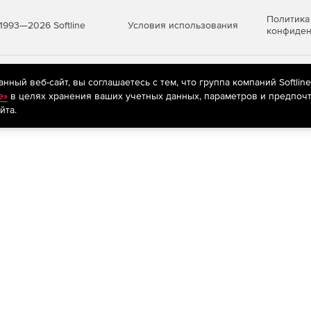
Политика
Условия использования
1993—2026 Softline
конфиден
яются
рекомендательные технологии
(информационные технологии п
ный веб-сайт, вы соглашаетесь с тем, что группа компаний Softlin
предпочтениям пользователей сети «Интернет», находящихся на те
e»
в целях хранения ваших учетных данных, параметров и предпочт
йта.