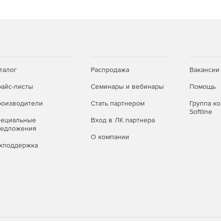
талог
Распродажа
Вакансии
айс-листы
Семинары и вебинары
Помощь
оизводители
Стать партнером
Группа к
Softline
пециальные
Вход в ЛК партнера
редложения
О компании
хподдержка