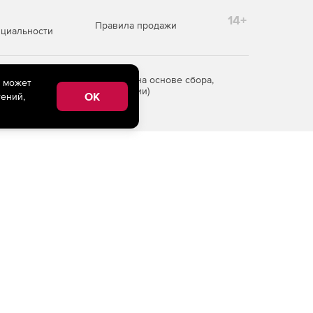
14+
Правила продажи
циальности
редоставления информации на основе сбора,
e может
рритории Российской Федерации)
OK
ений,