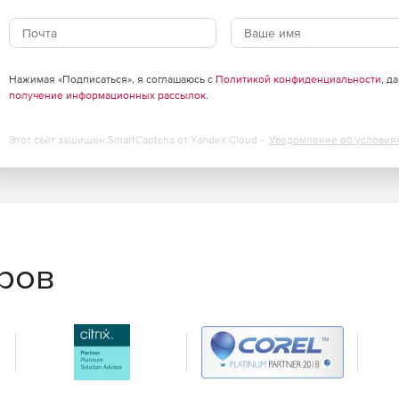
Нажимая «Подписаться», я соглашаюсь с
Политикой конфиденциальности
, д
получение информационных рассылок
.
Этот сайт защищен SmartCaptcha от Yandex Cloud -
Уведомление об условия
ания данных.
еров
е полный набор инструментов для обеспечения
пании и надежности информационной инфраструктуры