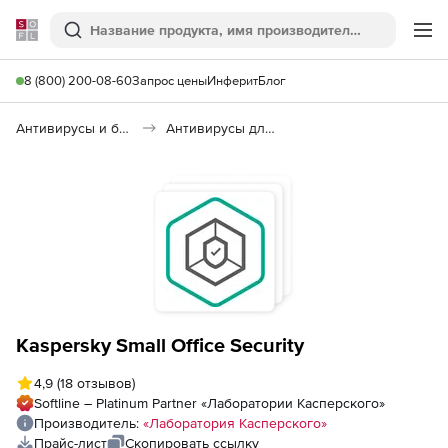
Softline
Поиск
Ме
8 (800) 200-08-60
Запрос цены
Инферит
Блог
Антивирусы и безопасность
Антивирусы для организаций
Kaspersky Small Office Security
4,9
(18 отзывов)
Softline – Platinum Partner «Лаборатории Касперского»
Производитель:
«Лаборатория Касперского»
Прайс-лист
Скопировать ссылку