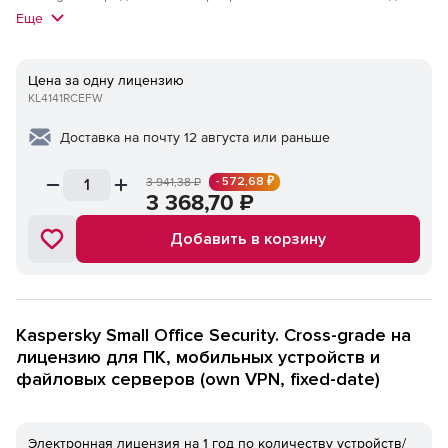
продукта на другой того же класса.
Еще
Цена за одну лицензию
KL4141RCEFW
Доставка на почту 12 августа или раньше
- 572,68 ₽
3 941,38
₽
3 368,70
₽
Добавить в корзину
Kaspersky Small Office Security. Cross-grade на
лицензию для ПК, мобильных устройств и
файловых серверов (own VPN, fixed-date)
Электронная лицензия на 1 год по количеству устройств/