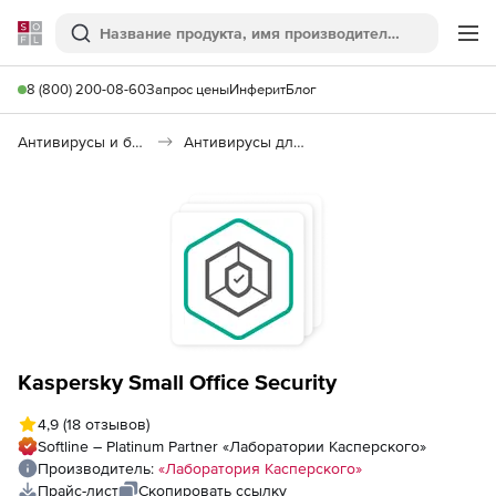
Softline
Поиск
Ме
8 (800) 200-08-60
Запрос цены
Инферит
Блог
Антивирусы и безопасность
Антивирусы для организаций
Kaspersky Small Office Security
4,9
(18 отзывов)
Softline – Platinum Partner «Лаборатории Касперского»
Производитель:
«Лаборатория Касперского»
Прайс-лист
Скопировать ссылку