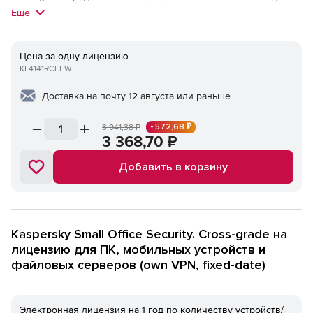
продукта на другой того же класса.
Еще
Цена за одну лицензию
KL4141RCEFW
Доставка на почту 12 августа или раньше
- 572,68 ₽
3 941,38
₽
3 368,70
₽
Добавить в корзину
Kaspersky Small Office Security. Cross-grade на
лицензию для ПК, мобильных устройств и
файловых серверов (own VPN, fixed-date)
Электронная лицензия на 1 год по количеству устройств/