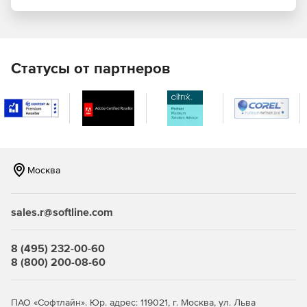
Централизованное управление защитой виртуальных
сред. Kaspersky Security для виртуальных и облачных
сред – это виртуальный компонент, который
подключается VMware vShield Endpoint для
Статусы от партнеров
предоставления функции антивирусного
сканирования. Единый механизм защиты от вирусов и
база данных доступны для каждого физического
хоста.
Единая консоль администрирования. Управление
безопасностью виртуальных машин, физического
Москва
оборудования и мобильных устройств.
Виртуализация. Kaspersky Security для виртуальных и
sales.r@softline.com
облачных сред не использует агентские компоненты,
не влияя тем самым на процессы виртуализации и
производительность ресурсов, а также исключая риск
8 (495) 232-00-60
возникновения пробелов в безопасности.
8 (800) 200-08-60
Антивирус. Технология защиты от вредоносного кода,
обладающая многочисленными наградами, а также
ПАО «Софтлайн». Юр. адрес: 119021, г. Москва, ул. Льва