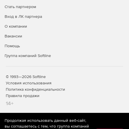
Поддержка VMware vMotion – непрерывная защита
при перемещении рабочей нагрузки с одного хоста
Стать партнером
ESXi на другой. При наличии у нового хоста лицензий
Вход в ЛК партнера
защита автоматически следует за нагрузкой, а
настройки безопасности не меняются.
О компании
Интеграция с VMware vCenter – сбор информации о
Вакансии
виртуальных машинах с vCenter, включая список
Помощь
машин и релевантные параметры. При
конфигурировании новой виртуальной машины
Группа компаний Softline
защита развертывается автоматически.
© 1993—2026 Softline
Условия использования
Политика конфиденциальности
Правила продажи
14+
Продолжая использовать данный веб-сайт,
На информационном ресурсе store.softline.ru применяются
вы соглашаетесь с тем, что группа компаний
рекомендательные технологии
(информационные технологии