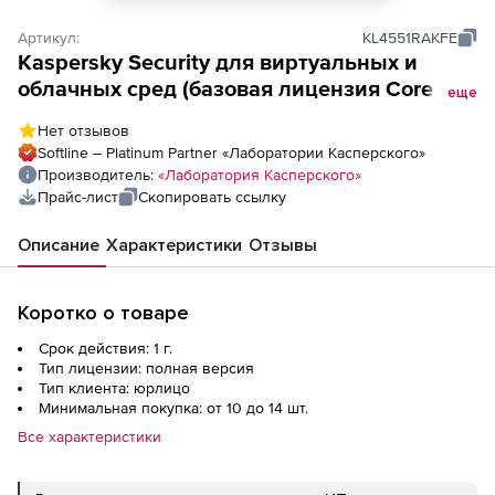
Артикул:
KL4551RAKFE
Kaspersky Security для виртуальных и
облачных сред (базовая лицензия Core для
еще
академических учреждений), Версия на 1
Нет отзывов
год. Количество ядер физических
Softline – Platinum Partner «Лаборатории Касперского»
процессоров
Производитель:
«Лаборатория Касперского»
Прайс-лист
Скопировать ссылку
Описание
Характеристики
Отзывы
Коротко о товаре
Срок действия: 1 г.
Тип лицензии: полная версия
Тип клиента: юрлицо
Минимальная покупка: от 10 до 14 шт.
Все характеристики