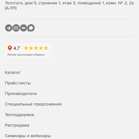
регулярные обновления баз помогают блокировать
Толстого, дом 5, строение 1, этаж 3, помещение 1, комн. № 2, 2а
существующие и новые угрозы. Модуль
(А-311)
эвристического анализа эффективно борется с
полиморфными вирусами.
Внедрение и управление:
Быстрое развертывание. Безопасность
предоставляется через виртуальный компонент,
подключаемый ко всем виртуальным машинам и
физическим серверам.
Каталог
Гибкие профили безопасности. Настройки защиты
могут легко применяться к разным группам
Прайс-листы
виртуальных машин.
Производители
Отчетность. Подробные отчеты обеспечивают
Специальные предложения
высокую видимость событий и выполненных заданий
для физических и виртуальных машин.
Техподдержка
Распродажа
Интеграция:
Семинары и вебинары