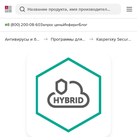
Softline
Поиск
Ме
8 (800) 200-08-60
Запрос цены
Инферит
Блог
Антивирусы и безопасность
Программы для защиты информации
Kaspersky Security для виртуальных и облачных сред