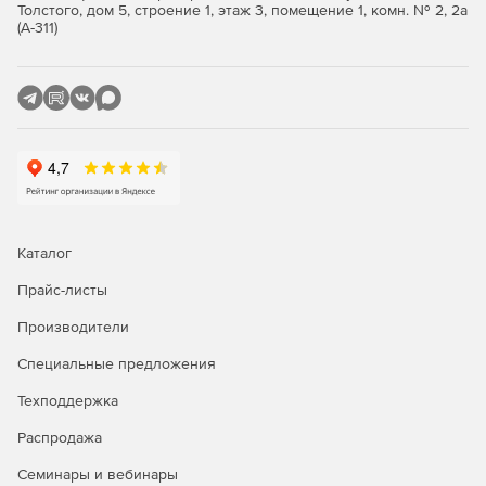
регулярные обновления баз помогают блокировать
Толстого, дом 5, строение 1, этаж 3, помещение 1, комн. № 2, 2а
существующие и новые угрозы. Модуль
(А-311)
эвристического анализа эффективно борется с
полиморфными вирусами.
Внедрение и управление:
Быстрое развертывание. Безопасность
предоставляется через виртуальный компонент,
подключаемый ко всем виртуальным машинам и
физическим серверам.
Каталог
Гибкие профили безопасности. Настройки защиты
могут легко применяться к разным группам
Прайс-листы
виртуальных машин.
Производители
Отчетность. Подробные отчеты обеспечивают
Специальные предложения
высокую видимость событий и выполненных заданий
для физических и виртуальных машин.
Техподдержка
Распродажа
Интеграция:
Семинары и вебинары