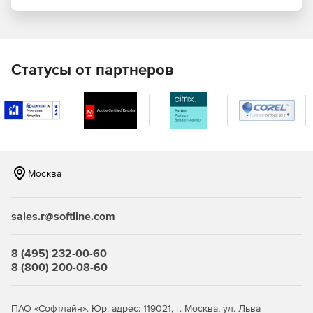
Централизованное управление защитой виртуальных
сред. Kaspersky Security для виртуальных и облачных
сред – это виртуальный компонент, который
подключается VMware vShield Endpoint для
Статусы от партнеров
предоставления функции антивирусного
сканирования. Единый механизм защиты от вирусов и
база данных доступны для каждого физического
хоста.
Единая консоль администрирования. Управление
безопасностью виртуальных машин, физического
Москва
оборудования и мобильных устройств.
Виртуализация. Kaspersky Security для виртуальных и
sales.r@softline.com
облачных сред не использует агентские компоненты,
не влияя тем самым на процессы виртуализации и
производительность ресурсов, а также исключая риск
8 (495) 232-00-60
возникновения пробелов в безопасности.
8 (800) 200-08-60
Антивирус. Технология защиты от вредоносного кода,
обладающая многочисленными наградами, а также
ПАО «Софтлайн». Юр. адрес: 119021, г. Москва, ул. Льва