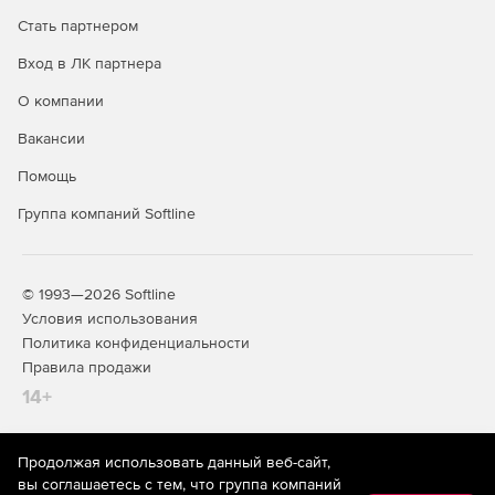
Поддержка VMware vMotion – непрерывная защита
при перемещении рабочей нагрузки с одного хоста
Стать партнером
ESXi на другой. При наличии у нового хоста лицензий
Вход в ЛК партнера
защита автоматически следует за нагрузкой, а
настройки безопасности не меняются.
О компании
Интеграция с VMware vCenter – сбор информации о
Вакансии
виртуальных машинах с vCenter, включая список
Помощь
машин и релевантные параметры. При
конфигурировании новой виртуальной машины
Группа компаний Softline
защита развертывается автоматически.
© 1993—2026 Softline
Условия использования
Политика конфиденциальности
Правила продажи
14+
Продолжая использовать данный веб-сайт,
На информационном ресурсе store.softline.ru применяются
вы соглашаетесь с тем, что группа компаний
рекомендательные технологии
(информационные технологии