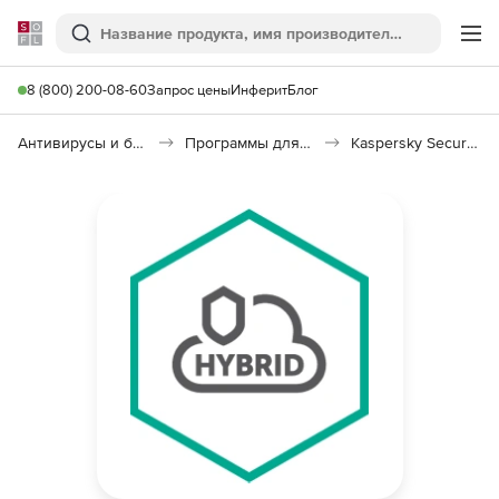
Softline
Поиск
Ме
8 (800) 200-08-60
Запрос цены
Инферит
Блог
Антивирусы и безопасность
Программы для защиты информации
Kaspersky Security для виртуальных и облачных сред