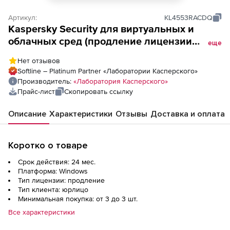
Артикул:
KL4553RACDQ
Kaspersky Security для виртуальных и
облачных сред (продление лицензии
еще
Enterprise для CPU для академических
Нет отзывов
учреждений), Электронная лицензия на 2
Softline – Platinum Partner «Лаборатории Касперского»
года по количеству CPU
Производитель:
«Лаборатория Касперского»
Прайс-лист
Скопировать ссылку
Описание
Характеристики
Отзывы
Доставка и оплата
Коротко о товаре
Срок действия: 24 мес.
Платформа: Windows
Тип лицензии: продление
Тип клиента: юрлицо
Минимальная покупка: от 3 до 3 шт.
Все характеристики