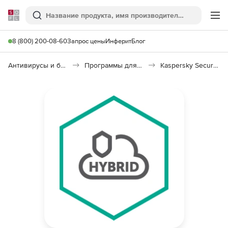
Softline
Поиск
Ме
8 (800) 200-08-60
Запрос цены
Инферит
Блог
Антивирусы и безопасность
Программы для защиты информации
Kaspersky Security для виртуальных и облачных сред