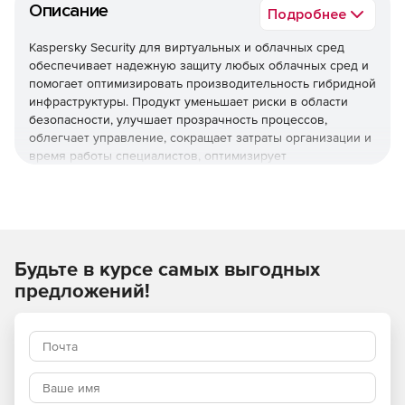
Описание
Подробнее
Kaspersky Security для виртуальных и облачных сред
обеспечивает надежную защиту любых облачных сред и
помогает оптимизировать производительность гибридной
инфраструктуры. Продукт уменьшает риски в области
безопасности, улучшает прозрачность процессов,
облегчает управление, сокращает затраты организации и
время работы специалистов, оптимизирует
использование ресурсов виртуализации и помогает
соблюдать нормативные требования.
Используйте Kaspersky Security для виртуальных и
облачных сред, чтобы повысить устойчивость бизнеса
Будьте в курсе самых выгодных
к угрозам разной сложности.
предложений!
Основные преимущества
Надежная защита мирового уровня
Многоуровневые технологии проактивной защиты
обеспечивают эффективное противостояние различным