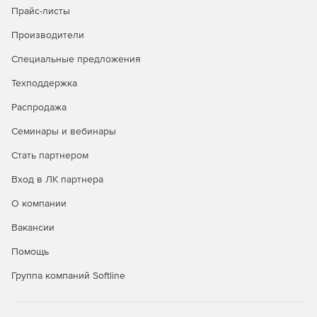
Прайс-листы
Безопасность в публичных облаках
Производители
Полная видимость всех облачных рабочих нагрузок
Специальные предложения
через API-интерфейсы публичных облачных
Техподдержка
сервисов.
Распродажа
Управление всеми аспектами безопасности удобно и
централизованно через единую панель управления.
Семинары и вебинары
Автоматизация политики безопасности и
Стать партнером
масштабируемости для надежной защиты облачной
Вход в ЛК партнера
среды.
О компании
Вакансии
Покупайте Kaspersky Security для виртуальных и
Помощь
облачных сред и успешно отражайте самые сложные
атаки.
Группа компаний Softline