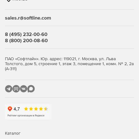
связанные с соблюдением нормативных актов.
sales.r@softline.com
Ключевые функции
8 (495) 232-00-60
Безопасность виртуальной среды и
8 (800) 200-08-60
инфраструктуры виртуальных
рабочих столов
ПАО «Софтлайн». Юр. адрес: 119021, г. Москва, ул. Льва
Толстого, дом 5, строение 1, этаж 3, помещение 1, комн. № 2, 2а
(А-311)
Максимально эффективное использование ресурсов с
сохранением высокого уровня защиты.
Легковесные агенты снижают потребление ресурсов
виртуализации до 30%, обеспечивая оптимизацию
производительности.
Поддержка широкого спектра платформ
виртуализации серверов и инфраструктур VDI.
Интеллектуальная оптимизация, такая как общий кэш,
Каталог
существенно снижает нагрузку на IT-инфраструктуру.