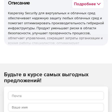
Описание
Подробнее
Kaspersky Security для виртуальных и облачных сред
обеспечивает надежную защиту любых облачных сред и
помогает оптимизировать производительность гибридной
инфраструктуры. Продукт уменьшает риски в области
безопасности, улучшает прозрачность процессов,
облегчает управление, сокращает затраты организации и
время работы специалистов, оптимизирует
использование ресурсов виртуализации и помогает
соблюдать нормативные требования.
Используйте Kaspersky Security для виртуальных и
облачных сред, чтобы повысить устойчивость бизнеса
Будьте в курсе самых выгодных
к угрозам разной сложности.
предложений!
Основные преимущества
Надежная защита мирового уровня
Многоуровневые технологии проактивной защиты
обеспечивают эффективное противостояние различным