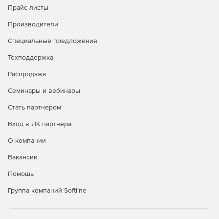
Прайс-листы
Безопасность в публичных облаках
Производители
Полная видимость всех облачных рабочих нагрузок
Специальные предложения
через API-интерфейсы публичных облачных
Техподдержка
сервисов.
Распродажа
Управление всеми аспектами безопасности удобно и
централизованно через единую панель управления.
Семинары и вебинары
Автоматизация политики безопасности и
Стать партнером
масштабируемости для надежной защиты облачной
Вход в ЛК партнера
среды.
О компании
Вакансии
Покупайте Kaspersky Security для виртуальных и
Помощь
облачных сред и успешно отражайте самые сложные
атаки.
Группа компаний Softline