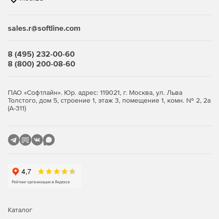
связанные с соблюдением нормативных актов.
sales.r@softline.com
Ключевые функции
8 (495) 232-00-60
Безопасность виртуальной среды и
8 (800) 200-08-60
инфраструктуры виртуальных
рабочих столов
ПАО «Софтлайн». Юр. адрес: 119021, г. Москва, ул. Льва
Толстого, дом 5, строение 1, этаж 3, помещение 1, комн. № 2, 2а
(А-311)
Максимально эффективное использование ресурсов с
сохранением высокого уровня защиты.
Легковесные агенты снижают потребление ресурсов
виртуализации до 30%, обеспечивая оптимизацию
производительности.
Поддержка широкого спектра платформ
виртуализации серверов и инфраструктур VDI.
Интеллектуальная оптимизация, такая как общий кэш,
Каталог
существенно снижает нагрузку на IT-инфраструктуру.