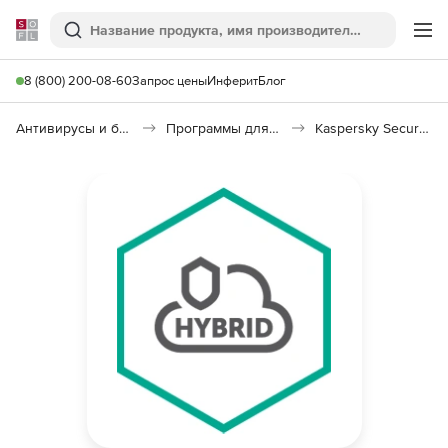
Softline
Поиск
Ме
8 (800) 200-08-60
Запрос цены
Инферит
Блог
Антивирусы и безопасность
Программы для защиты информации
Kaspersky Security для виртуальных и облачных сред