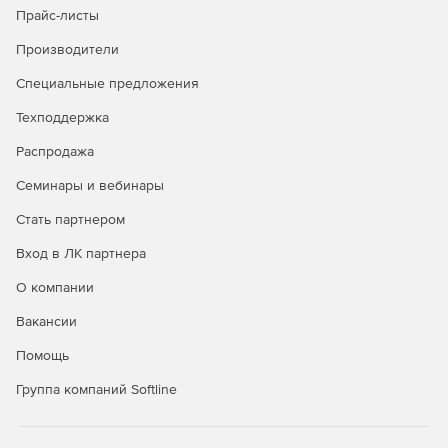
Прайс-листы
Безопасность в публичных облаках
Производители
Полная видимость всех облачных рабочих нагрузок
Специальные предложения
через API-интерфейсы публичных облачных
Техподдержка
сервисов.
Распродажа
Управление всеми аспектами безопасности удобно и
централизованно через единую панель управления.
Семинары и вебинары
Автоматизация политики безопасности и
Стать партнером
масштабируемости для надежной защиты облачной
Вход в ЛК партнера
среды.
О компании
Вакансии
Покупайте Kaspersky Security для виртуальных и
Помощь
облачных сред и успешно отражайте самые сложные
атаки.
Группа компаний Softline