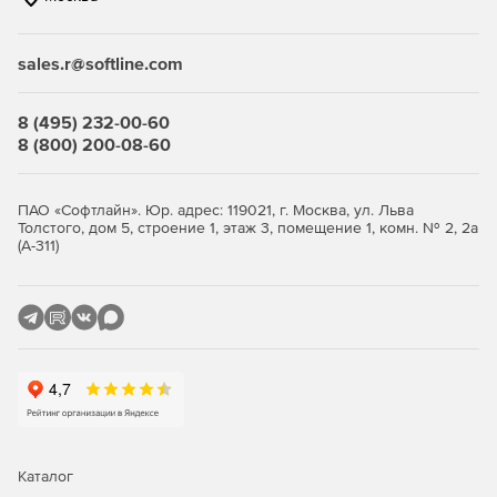
связанные с соблюдением нормативных актов.
sales.r@softline.com
Ключевые функции
8 (495) 232-00-60
Безопасность виртуальной среды и
8 (800) 200-08-60
инфраструктуры виртуальных
рабочих столов
ПАО «Софтлайн». Юр. адрес: 119021, г. Москва, ул. Льва
Толстого, дом 5, строение 1, этаж 3, помещение 1, комн. № 2, 2а
(А-311)
Максимально эффективное использование ресурсов с
сохранением высокого уровня защиты.
Легковесные агенты снижают потребление ресурсов
виртуализации до 30%, обеспечивая оптимизацию
производительности.
Поддержка широкого спектра платформ
виртуализации серверов и инфраструктур VDI.
Интеллектуальная оптимизация, такая как общий кэш,
Каталог
существенно снижает нагрузку на IT-инфраструктуру.