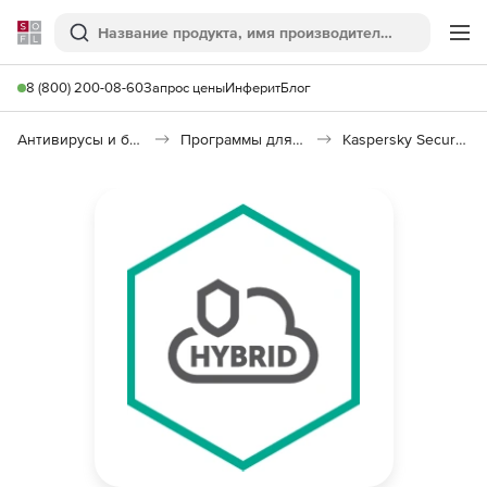
Softline
Поиск
Ме
8 (800) 200-08-60
Запрос цены
Инферит
Блог
Антивирусы и безопасность
Программы для защиты информации
Kaspersky Security для виртуальных и облачных сред