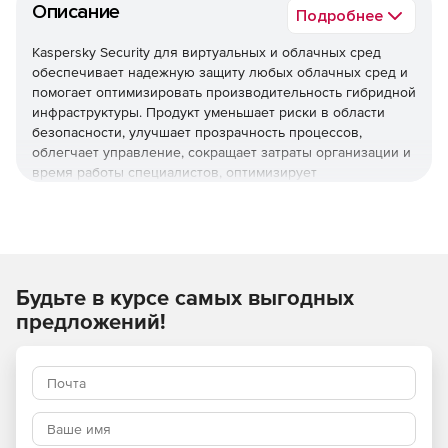
Описание
Подробнее
Kaspersky Security для виртуальных и облачных сред
обеспечивает надежную защиту любых облачных сред и
помогает оптимизировать производительность гибридной
инфраструктуры. Продукт уменьшает риски в области
безопасности, улучшает прозрачность процессов,
облегчает управление, сокращает затраты организации и
время работы специалистов, оптимизирует
использование ресурсов виртуализации и помогает
соблюдать нормативные требования.
Используйте Kaspersky Security для виртуальных и
облачных сред, чтобы повысить устойчивость бизнеса
Будьте в курсе самых выгодных
к угрозам разной сложности.
предложений!
Основные преимущества
Надежная защита мирового уровня
Многоуровневые технологии проактивной защиты
обеспечивают эффективное противостояние различным