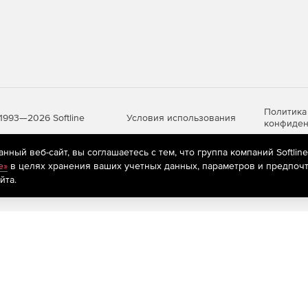
Политика
Условия использования
1993—2026 Softline
конфиден
ный веб-сайт, вы соглашаетесь с тем, что группа компаний Softlin
e»
в целях хранения ваших учетных данных, параметров и предпочт
яются
рекомендательные технологии
(информационные технологии п
йта.
предпочтениям пользователей сети «Интернет», находящихся на те