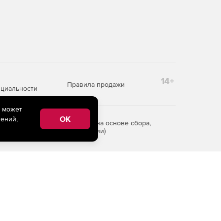
14+
Правила продажи
циальности
e может
OK
ений,
редоставления информации на основе сбора,
рритории Российской Федерации)