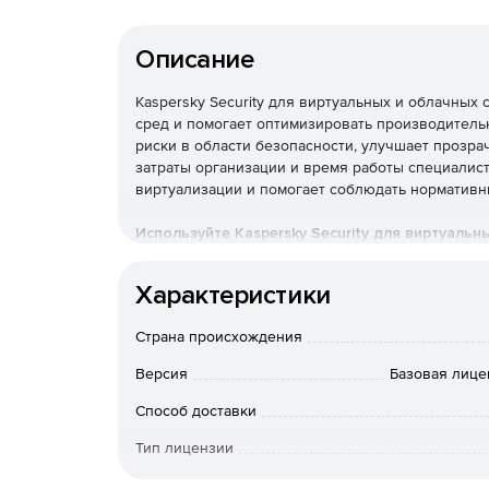
Описание
Kaspersky Security для виртуальных и облачны
сред и помогает оптимизировать производитель
риски в области безопасности, улучшает прозра
затраты организации и время работы специалис
виртуализации и помогает соблюдать нормативн
Используйте Kaspersky Security для виртуальн
бизнеса к угрозам разной сложности.
Характеристики
Основные преимущества
Страна происхождения
Надежная защита мирового
Версия
Базовая лице
Многоуровневые технологии проактивной защи
Способ доставки
различным видам киберугроз, таким как вредон
Тип лицензии
опасности.
Срок действия