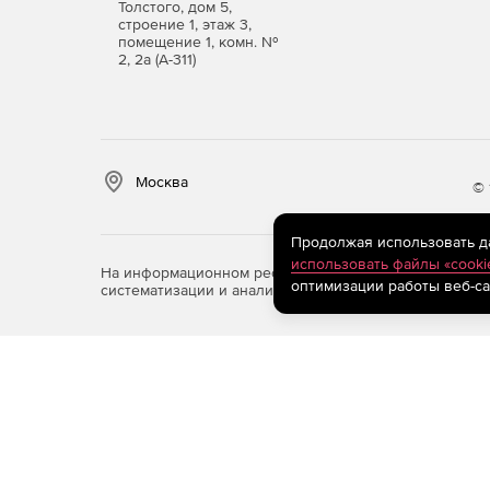
Толстого, дом 5,
строение 1, этаж 3,
помещение 1, комн. №
2, 2а (А-311)
Москва
© 
Продолжая использовать дан
использовать файлы «cooki
На информационном ресурсе store.softline.ru примен
оптимизации работы веб-са
систематизации и анализа сведений, относящихся к 