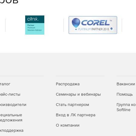
х и облачных сред и успешно отражайте самые
талог
Распродажа
Вакансии
айс-листы
Семинары и вебинары
Помощь
оизводители
Стать партнером
Группа к
Softline
пециальные
Вход в ЛК партнера
редложения
О компании
хподдержка