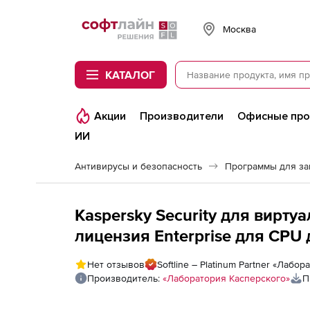
Softline
Москва
КАТАЛОГ
Акции
Производители
Офисные пр
ИИ
Антивирусы и безопасность
Программы для з
Kaspersky Security для виртуальных и облачных ср
лицензия Enterprise для CPU
Электронная лицензия на 2 г
Нет отзывов
Softline – Platinum Partner «Лабо
Производитель:
«Лаборатория Касперского»
П