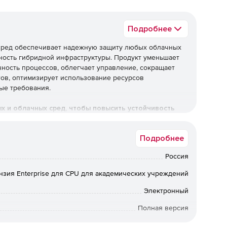
Подробнее
х сред обеспечивает надежную защиту любых облачных
ность гибридной инфраструктуры. Продукт уменьшает
чность процессов, облегчает управление, сокращает
тов, оптимизирует использование ресурсов
ые требования.
ых и облачных сред, чтобы повысить устойчивость
Подробнее
Россия
 уровня
нзия Enterprise для CPU для академических учреждений
ты обеспечивают эффективное противостояние
Электронный
осное ПО, фишинговые атаки и другие современные
Полная версия
24 мес.