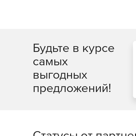
виртуальных рабочих столо
Максимально эффективное использование ре
Легковесные агенты снижают потребление р
оптимизацию производительности.
Будьте в курсе
Поддержка широкого спектра платформ вирту
самых
Интеллектуальная оптимизация, такая как об
инфраструктуру.
выгодных
Безопасность в публичных 
предложений!
Полная видимость всех облачных рабочих н
сервисов.
Управление всеми аспектами безопасности 
управления.
Статусы от партн
Автоматизация политики безопасности и ма