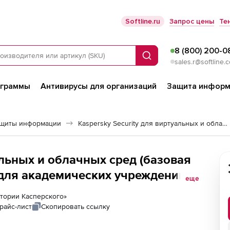
Softline.ru
Запрос цены
Те
8 (800) 200-0
Поиск
sales.r@softline.
ограммы
Антивирусы для организаций
Защита информ
ащиты информации
Kaspersky Security для виртуальных и облачных сред
ед (базовая
 для академических учреждений),
еще
ода по количеству CPU
ратории Касперского»
райс-лист
Скопировать ссылку