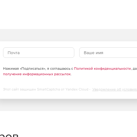
в
сурсов с сохранением высокого уровня защиты.
есурсов виртуализации до 30%, обеспечивая
ализации серверов и инфраструктур VDI.
щий кэш, существенно снижает нагрузку на IT-
Нажимая «Подписаться», я соглашаюсь с
Политикой конфиденциальности
, д
получение информационных рассылок
.
облаках
Этот сайт защищен SmartCaptcha от Yandex Cloud -
Уведомление об условия
агрузок через API-интерфейсы публичных облачных
удобно и централизованно через единую панель
еров
сштабируемости для надежной защиты облачной среды.