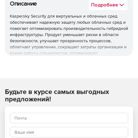
Описание
Подробнее
Kaspersky Security для виртуальных и облачных сред
обеспечивает надежную защиту любых облачных сред и
помогает оптимизировать производительность гибридной
инфраструктуры. Продукт уменьшает риски в области
безопасности, улучшает прозрачность процессов,
облегчает управление, сокращает затраты организации и
время работы специалистов, оптимизирует
использование ресурсов виртуализации и помогает
соблюдать нормативные требования.
Используйте Kaspersky Security для виртуальных и
облачных сред, чтобы повысить устойчивость бизнеса
Будьте в курсе самых выгодных
к угрозам разной сложности.
предложений!
Основные преимущества
Надежная защита мирового уровня
Многоуровневые технологии проактивной защиты
обеспечивают эффективное противостояние различным