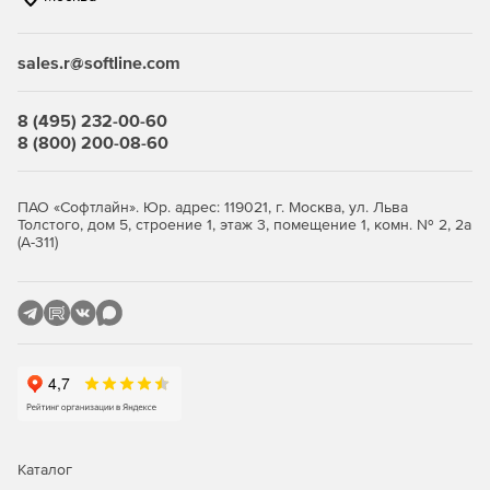
связанные с соблюдением нормативных актов.
sales.r@softline.com
Ключевые функции
8 (495) 232-00-60
Безопасность виртуальной среды и
8 (800) 200-08-60
инфраструктуры виртуальных
рабочих столов
ПАО «Софтлайн». Юр. адрес: 119021, г. Москва, ул. Льва
Толстого, дом 5, строение 1, этаж 3, помещение 1, комн. № 2, 2а
(А-311)
Максимально эффективное использование ресурсов с
сохранением высокого уровня защиты.
Легковесные агенты снижают потребление ресурсов
виртуализации до 30%, обеспечивая оптимизацию
производительности.
Поддержка широкого спектра платформ
виртуализации серверов и инфраструктур VDI.
Интеллектуальная оптимизация, такая как общий кэш,
Каталог
существенно снижает нагрузку на IT-инфраструктуру.