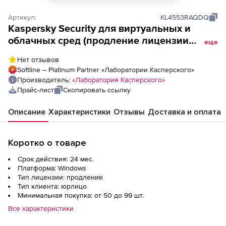
Артикул:
KL4553RAQDQ
Kaspersky Security для виртуальных и
облачных сред (продление лицензии
еще
Enterprise для CPU для академических
Нет отзывов
учреждений), Электронная лицензия на 2
Softline – Platinum Partner «Лаборатории Касперского»
года по количеству CPU
Производитель:
«Лаборатория Касперского»
Прайс-лист
Скопировать ссылку
Описание
Характеристики
Отзывы
Доставка и оплата
Коротко о товаре
Срок действия: 24 мес.
Платформа: Windows
Тип лицензии: продление
Тип клиента: юрлицо
Минимальная покупка: от 50 до 99 шт.
Все характеристики