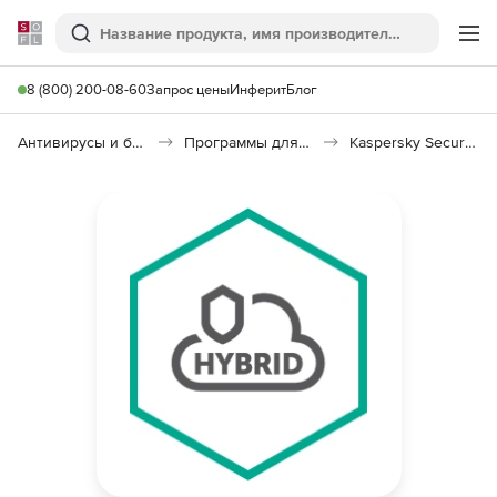
Softline
Поиск
Ме
8 (800) 200-08-60
Запрос цены
Инферит
Блог
Антивирусы и безопасность
Программы для защиты информации
Kaspersky Security для виртуальных и облачных сред