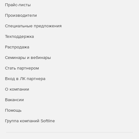
Прайс-листы
Безопасность в публичных облаках
Производители
Полная видимость всех облачных рабочих нагрузок
Специальные предложения
через API-интерфейсы публичных облачных
Техподдержка
сервисов.
Распродажа
Управление всеми аспектами безопасности удобно и
централизованно через единую панель управления.
Семинары и вебинары
Автоматизация политики безопасности и
Стать партнером
масштабируемости для надежной защиты облачной
Вход в ЛК партнера
среды.
О компании
Вакансии
Покупайте Kaspersky Security для виртуальных и
Помощь
облачных сред и успешно отражайте самые сложные
атаки.
Группа компаний Softline