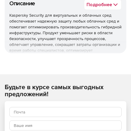
Описание
Подробнее
Kaspersky Security для виртуальных и облачных сред
обеспечивает надежную защиту любых облачных сред и
помогает оптимизировать производительность гибридной
инфраструктуры. Продукт уменьшает риски в области
безопасности, улучшает прозрачность процессов,
облегчает управление, сокращает затраты организации и
время работы специалистов, оптимизирует
использование ресурсов виртуализации и помогает
соблюдать нормативные требования.
Используйте Kaspersky Security для виртуальных и
облачных сред, чтобы повысить устойчивость бизнеса
Будьте в курсе самых выгодных
к угрозам разной сложности.
предложений!
Основные преимущества
Надежная защита мирового уровня
Многоуровневые технологии проактивной защиты
обеспечивают эффективное противостояние различным