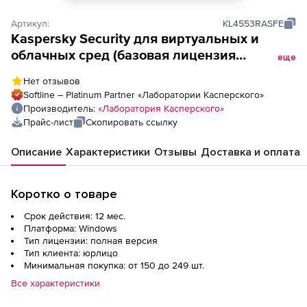
Артикул:
KL4553RASFE
Kaspersky Security для виртуальных и
облачных сред (базовая лицензия
еще
Enterprise для CPU для академических
Нет отзывов
учреждений), Электронная лицензия на 1
Softline – Platinum Partner «Лаборатории Касперского»
год по количеству CPU
Производитель:
«Лаборатория Касперского»
Прайс-лист
Скопировать ссылку
Описание
Характеристики
Отзывы
Доставка и оплата
Коротко о товаре
Срок действия: 12 мес.
Платформа: Windows
Тип лицензии: полная версия
Тип клиента: юрлицо
Минимальная покупка: от 150 до 249 шт.
Все характеристики