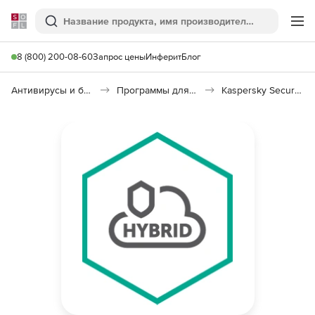
Softline
Поиск
Ме
8 (800) 200-08-60
Запрос цены
Инферит
Блог
Антивирусы и безопасность
Программы для защиты информации
Kaspersky Security для виртуальных и облачных сред