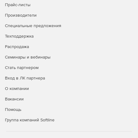
Прайс-листы
Безопасность в публичных облаках
Производители
Полная видимость всех облачных рабочих нагрузок
Специальные предложения
через API-интерфейсы публичных облачных
Техподдержка
сервисов.
Распродажа
Управление всеми аспектами безопасности удобно и
централизованно через единую панель управления.
Семинары и вебинары
Автоматизация политики безопасности и
Стать партнером
масштабируемости для надежной защиты облачной
Вход в ЛК партнера
среды.
О компании
Вакансии
Покупайте Kaspersky Security для виртуальных и
Помощь
облачных сред и успешно отражайте самые сложные
атаки.
Группа компаний Softline