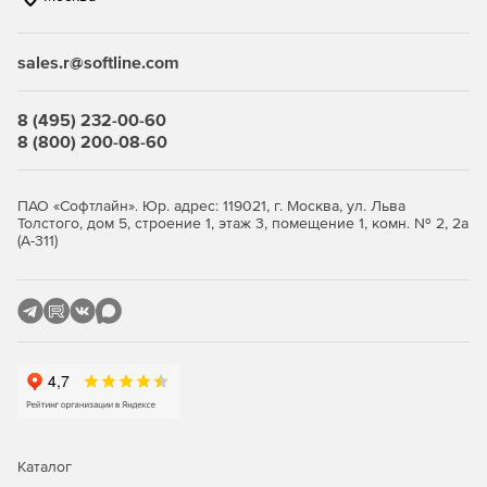
связанные с соблюдением нормативных актов.
sales.r@softline.com
Ключевые функции
8 (495) 232-00-60
Безопасность виртуальной среды и
8 (800) 200-08-60
инфраструктуры виртуальных
рабочих столов
ПАО «Софтлайн». Юр. адрес: 119021, г. Москва, ул. Льва
Толстого, дом 5, строение 1, этаж 3, помещение 1, комн. № 2, 2а
(А-311)
Максимально эффективное использование ресурсов с
сохранением высокого уровня защиты.
Легковесные агенты снижают потребление ресурсов
виртуализации до 30%, обеспечивая оптимизацию
производительности.
Поддержка широкого спектра платформ
виртуализации серверов и инфраструктур VDI.
Интеллектуальная оптимизация, такая как общий кэш,
Каталог
существенно снижает нагрузку на IT-инфраструктуру.