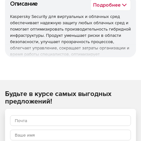
Описание
Подробнее
Kaspersky Security для виртуальных и облачных сред
обеспечивает надежную защиту любых облачных сред и
помогает оптимизировать производительность гибридной
инфраструктуры. Продукт уменьшает риски в области
безопасности, улучшает прозрачность процессов,
облегчает управление, сокращает затраты организации и
время работы специалистов, оптимизирует
использование ресурсов виртуализации и помогает
соблюдать нормативные требования.
Используйте Kaspersky Security для виртуальных и
облачных сред, чтобы повысить устойчивость бизнеса
Будьте в курсе самых выгодных
к угрозам разной сложности.
предложений!
Основные преимущества
Надежная защита мирового уровня
Многоуровневые технологии проактивной защиты
обеспечивают эффективное противостояние различным