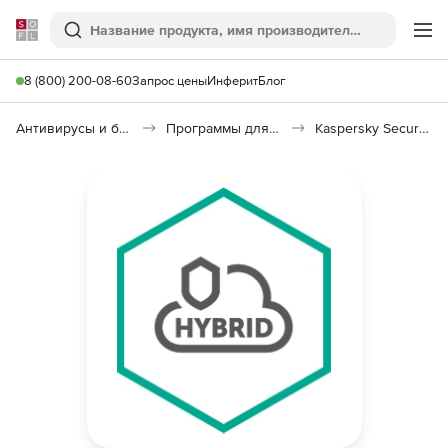
Softline
Поиск
Ме
8 (800) 200-08-60
Запрос цены
Инферит
Блог
Антивирусы и безопасность
Программы для защиты информации
Kaspersky Security для виртуальных и облачных сред