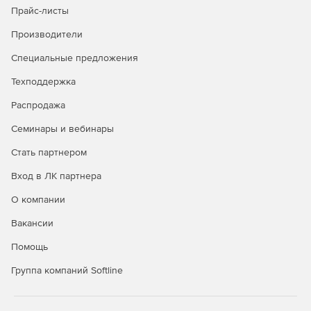
Прайс-листы
Безопасность в публичных облаках
Производители
Полная видимость всех облачных рабочих нагрузок
Специальные предложения
через API-интерфейсы публичных облачных
Техподдержка
сервисов.
Распродажа
Управление всеми аспектами безопасности удобно и
централизованно через единую панель управления.
Семинары и вебинары
Автоматизация политики безопасности и
Стать партнером
масштабируемости для надежной защиты облачной
Вход в ЛК партнера
среды.
О компании
Вакансии
Покупайте Kaspersky Security для виртуальных и
Помощь
облачных сред и успешно отражайте самые сложные
атаки.
Группа компаний Softline