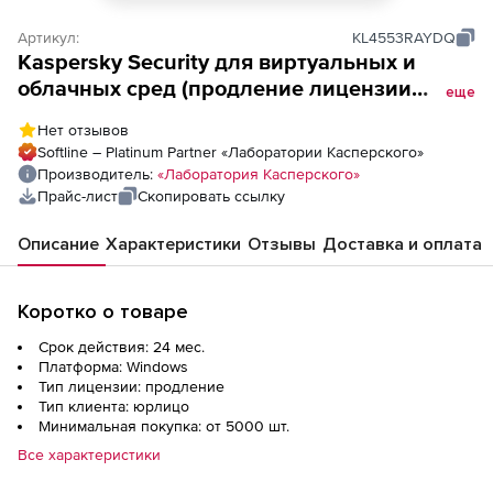
Артикул:
KL4553RAYDQ
Kaspersky Security для виртуальных и
облачных сред (продление лицензии
еще
Enterprise для CPU для академических
Нет отзывов
учреждений), Электронная лицензия на 2
Softline – Platinum Partner «Лаборатории Касперского»
года по количеству CPU
Производитель:
«Лаборатория Касперского»
Прайс-лист
Скопировать ссылку
Описание
Характеристики
Отзывы
Доставка и оплата
Коротко о товаре
Срок действия: 24 мес.
Платформа: Windows
Тип лицензии: продление
Тип клиента: юрлицо
Минимальная покупка: от 5000 шт.
Все характеристики