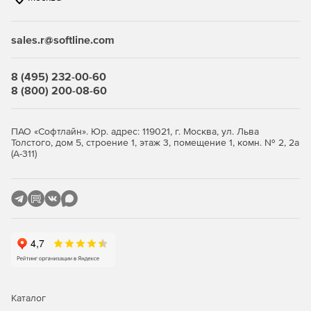
связанные с соблюдением нормативных актов.
sales.r@softline.com
Ключевые функции
8 (495) 232-00-60
Безопасность виртуальной среды и
8 (800) 200-08-60
инфраструктуры виртуальных
рабочих столов
ПАО «Софтлайн». Юр. адрес: 119021, г. Москва, ул. Льва
Толстого, дом 5, строение 1, этаж 3, помещение 1, комн. № 2, 2а
(А-311)
Максимально эффективное использование ресурсов с
сохранением высокого уровня защиты.
Легковесные агенты снижают потребление ресурсов
виртуализации до 30%, обеспечивая оптимизацию
производительности.
Поддержка широкого спектра платформ
виртуализации серверов и инфраструктур VDI.
Интеллектуальная оптимизация, такая как общий кэш,
Каталог
существенно снижает нагрузку на IT-инфраструктуру.