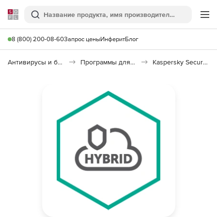
Softline
Поиск
Ме
8 (800) 200-08-60
Запрос цены
Инферит
Блог
Антивирусы и безопасность
Программы для защиты информации
Kaspersky Security для виртуальных и облачных сред