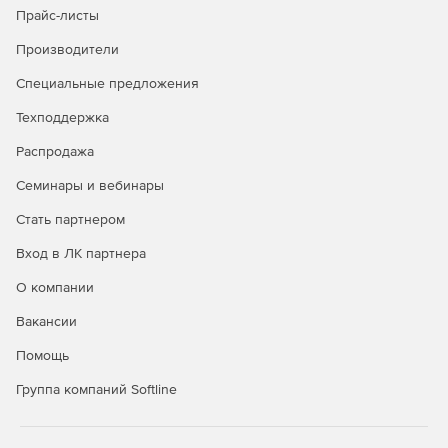
Прайс-листы
Безопасность в публичных облаках
Производители
Полная видимость всех облачных рабочих нагрузок
Специальные предложения
через API-интерфейсы публичных облачных
Техподдержка
сервисов.
Распродажа
Управление всеми аспектами безопасности удобно и
централизованно через единую панель управления.
Семинары и вебинары
Автоматизация политики безопасности и
Стать партнером
масштабируемости для надежной защиты облачной
Вход в ЛК партнера
среды.
О компании
Вакансии
Покупайте Kaspersky Security для виртуальных и
Помощь
облачных сред и успешно отражайте самые сложные
атаки.
Группа компаний Softline