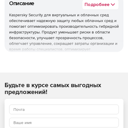
Описание
Подробнее
Kaspersky Security для виртуальных и облачных сред
обеспечивает надежную защиту любых облачных сред и
помогает оптимизировать производительность гибридной
инфраструктуры. Продукт уменьшает риски в области
безопасности, улучшает прозрачность процессов,
облегчает управление, сокращает затраты организации и
время работы специалистов, оптимизирует
использование ресурсов виртуализации и помогает
соблюдать нормативные требования.
Используйте Kaspersky Security для виртуальных и
облачных сред, чтобы повысить устойчивость бизнеса
Будьте в курсе самых выгодных
к угрозам разной сложности.
предложений!
Основные преимущества
Надежная защита мирового уровня
Многоуровневые технологии проактивной защиты
обеспечивают эффективное противостояние различным