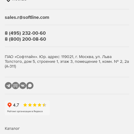
связанные с соблюдением нормативных актов.
sales.r@softline.com
Ключевые функции
8 (495) 232-00-60
Безопасность виртуальной среды и
8 (800) 200-08-60
инфраструктуры виртуальных
рабочих столов
ПАО «Софтлайн». Юр. адрес: 119021, г. Москва, ул. Льва
Толстого, дом 5, строение 1, этаж 3, помещение 1, комн. № 2, 2а
(А-311)
Максимально эффективное использование ресурсов с
сохранением высокого уровня защиты.
Легковесные агенты снижают потребление ресурсов
виртуализации до 30%, обеспечивая оптимизацию
производительности.
Поддержка широкого спектра платформ
виртуализации серверов и инфраструктур VDI.
Интеллектуальная оптимизация, такая как общий кэш,
Каталог
существенно снижает нагрузку на IT-инфраструктуру.