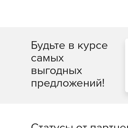
виртуальных рабочих столо
Максимально эффективное использование ре
Легковесные агенты снижают потребление р
оптимизацию производительности.
Будьте в курсе
Поддержка широкого спектра платформ вирту
самых
Интеллектуальная оптимизация, такая как об
инфраструктуру.
выгодных
Безопасность в публичных 
предложений!
Полная видимость всех облачных рабочих н
сервисов.
Управление всеми аспектами безопасности 
управления.
Статусы от партн
Автоматизация политики безопасности и ма