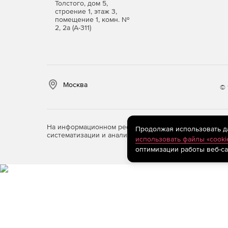
Толстого, дом 5,
строение 1, этаж 3,
помещение 1, комн. №
2, 2а (А-311)
Москва
© 
На информационном ресурсе store.softline.ru примен
Продолжая использовать дан
систематизации и анализа сведений, относящихся к 
использовать файлы «cooki
оптимизации работы веб-са