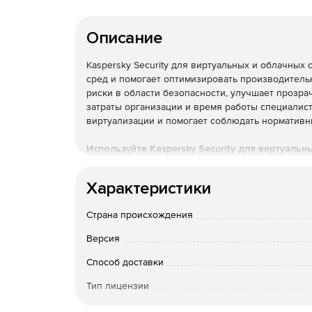
Описание
Kaspersky Security для виртуальных и облачны
сред и помогает оптимизировать производитель
риски в области безопасности, улучшает прозра
затраты организации и время работы специалис
виртуализации и помогает соблюдать нормативн
Используйте Kaspersky Security для виртуальн
бизнеса к угрозам разной сложности.
Характеристики
Основные преимущества
Страна происхождения
Надежная защита мирового
Версия
Многоуровневые технологии проактивной защи
Способ доставки
различным видам киберугроз, таким как вредон
Тип лицензии
опасности.
Срок действия