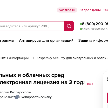
Softline.ru
Запрос цены
Те
8 (800) 200-0
Поиск
sales.r@softline.
ограммы
Антивирусы для организаций
Защита информ
ащиты информации
Kaspersky Security для виртуальных 
чных сред
Электронная лицензия на 2 года
еще
ких процессоров
ратории Касперского»
райс-лист
Скопировать ссылку