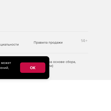
14+
Правила продажи
циальности
редоставления информации на основе сбора,
e может
рритории Российской Федерации)
OK
ений,