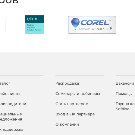
х и облачных сред и успешно отражайте самые
талог
Распродажа
Вакансии
айс-листы
Семинары и вебинары
Помощь
оизводители
Стать партнером
Группа к
Softline
пециальные
Вход в ЛК партнера
редложения
О компании
хподдержка