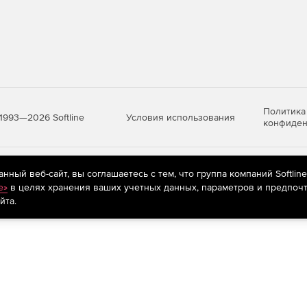
Политика
Условия использования
1993—2026 Softline
конфиден
яются
рекомендательные технологии
(информационные технологии п
ный веб-сайт, вы соглашаетесь с тем, что группа компаний Softlin
предпочтениям пользователей сети «Интернет», находящихся на те
e»
в целях хранения ваших учетных данных, параметров и предпочт
йта.