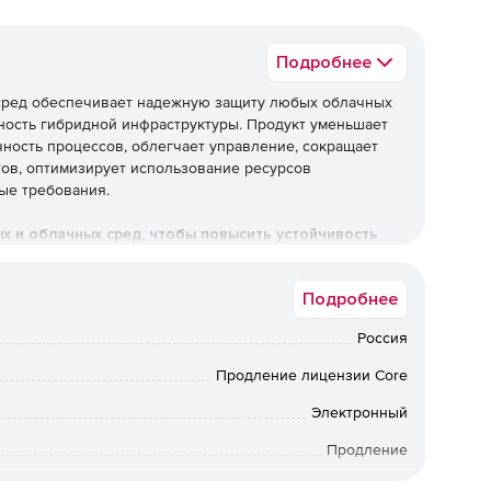
Подробнее
х сред обеспечивает надежную защиту любых облачных
ность гибридной инфраструктуры. Продукт уменьшает
чность процессов, облегчает управление, сокращает
тов, оптимизирует использование ресурсов
ые требования.
ых и облачных сред, чтобы повысить устойчивость
Подробнее
Россия
 уровня
Продление лицензии Core
ты обеспечивают эффективное противостояние
Электронный
осное ПО, фишинговые атаки и другие современные
Продление
24 мес.