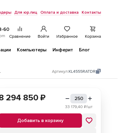
ндеры
Для юр.лиц
Оплата и доставка
Контакты
8-60
com
Сравнение
Войти
Избранное
Корзина
ации
Компьютеры
Инферит
Блог
и облачных сред
Артикул:
KL4555RATDR
8 294 850
₽
33 179,40
₽/шт
Добавить в корзину