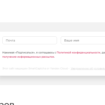
в
сурсов с сохранением высокого уровня защиты.
есурсов виртуализации до 30%, обеспечивая
ализации серверов и инфраструктур VDI.
щий кэш, существенно снижает нагрузку на IT-
Нажимая «Подписаться», я соглашаюсь с
Политикой конфиденциальности
, д
получение информационных рассылок
.
облаках
Этот сайт защищен SmartCaptcha от Yandex Cloud -
Уведомление об условия
агрузок через API-интерфейсы публичных облачных
удобно и централизованно через единую панель
еров
сштабируемости для надежной защиты облачной среды.