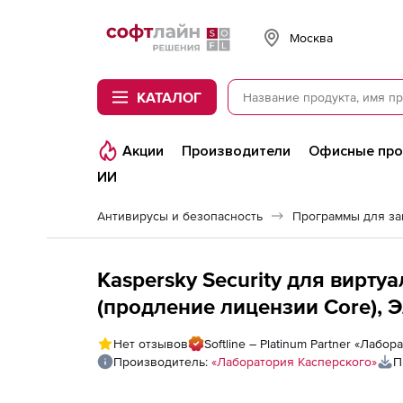
Softline
Москва
КАТАЛОГ
Акции
Производители
Офисные пр
ИИ
Антивирусы и безопасность
Программы для з
Kaspersky Security для виртуальных и обла
(продление лицензии Core), 
по количеству ядер физичес
Нет отзывов
Softline – Platinum Partner «Лабо
Производитель:
«Лаборатория Касперского»
П