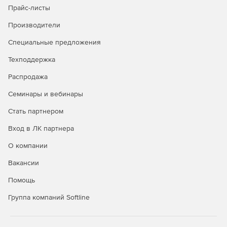
Прайс-листы
Безопасность в публичных облаках
Производители
Полная видимость всех облачных рабочих нагрузок
Специальные предложения
через API-интерфейсы публичных облачных
Техподдержка
сервисов.
Распродажа
Управление всеми аспектами безопасности удобно и
централизованно через единую панель управления.
Семинары и вебинары
Автоматизация политики безопасности и
Стать партнером
масштабируемости для надежной защиты облачной
Вход в ЛК партнера
среды.
О компании
Вакансии
Покупайте Kaspersky Security для виртуальных и
Помощь
облачных сред и успешно отражайте самые сложные
атаки.
Группа компаний Softline