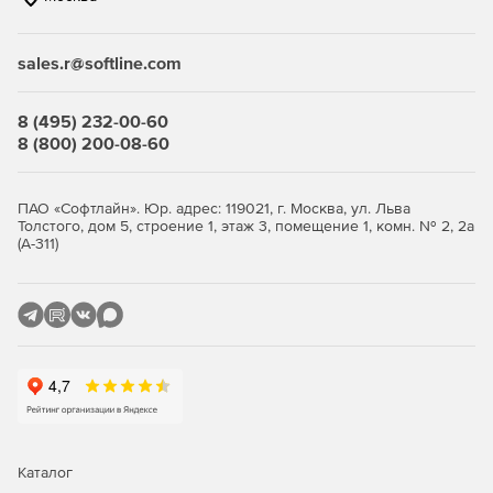
связанные с соблюдением нормативных актов.
sales.r@softline.com
Ключевые функции
8 (495) 232-00-60
Безопасность виртуальной среды и
8 (800) 200-08-60
инфраструктуры виртуальных
рабочих столов
ПАО «Софтлайн». Юр. адрес: 119021, г. Москва, ул. Льва
Толстого, дом 5, строение 1, этаж 3, помещение 1, комн. № 2, 2а
(А-311)
Максимально эффективное использование ресурсов с
сохранением высокого уровня защиты.
Легковесные агенты снижают потребление ресурсов
виртуализации до 30%, обеспечивая оптимизацию
производительности.
Поддержка широкого спектра платформ
виртуализации серверов и инфраструктур VDI.
Интеллектуальная оптимизация, такая как общий кэш,
Каталог
существенно снижает нагрузку на IT-инфраструктуру.