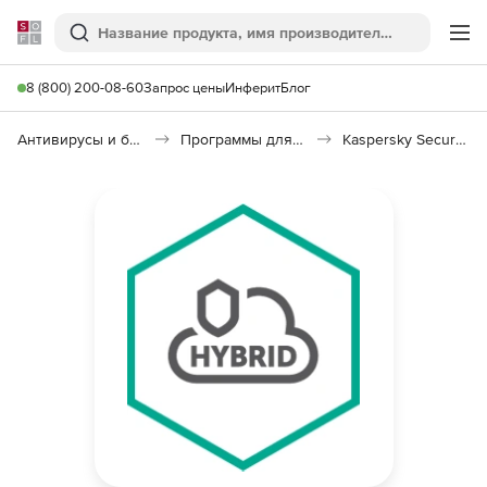
Softline
Поиск
Ме
8 (800) 200-08-60
Запрос цены
Инферит
Блог
Антивирусы и безопасность
Программы для защиты информации
Kaspersky Security для виртуальных и облачных сред