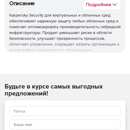
Описание
Подробнее
Kaspersky Security для виртуальных и облачных сред
обеспечивает надежную защиту любых облачных сред и
помогает оптимизировать производительность гибридной
инфраструктуры. Продукт уменьшает риски в области
безопасности, улучшает прозрачность процессов,
облегчает управление, сокращает затраты организации и
время работы специалистов, оптимизирует
использование ресурсов виртуализации и помогает
соблюдать нормативные требования.
Используйте Kaspersky Security для виртуальных и
облачных сред, чтобы повысить устойчивость бизнеса
Будьте в курсе самых выгодных
к угрозам разной сложности.
предложений!
Основные преимущества
Надежная защита мирового уровня
Многоуровневые технологии проактивной защиты
обеспечивают эффективное противостояние различным