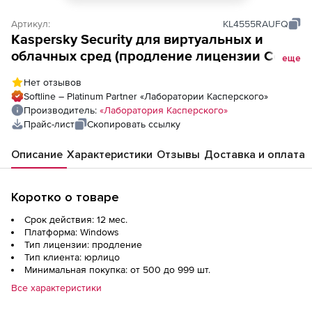
Артикул:
KL4555RAUFQ
Kaspersky Security для виртуальных и
облачных сред (продление лицензии Core
еще
для академических учреждений),
Нет отзывов
Электронная лицензия на 1 год по
Softline – Platinum Partner «Лаборатории Касперского»
количеству ядер физических процессоров
Производитель:
«Лаборатория Касперского»
Прайс-лист
Скопировать ссылку
Описание
Характеристики
Отзывы
Доставка и оплата
Коротко о товаре
Срок действия: 12 мес.
Платформа: Windows
Тип лицензии: продление
Тип клиента: юрлицо
Минимальная покупка: от 500 до 999 шт.
Все характеристики