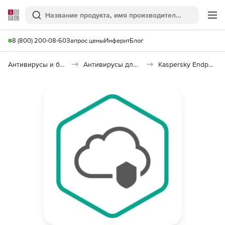
Softline
Поиск
Ме
8 (800) 200-08-60
Запрос цены
Инферит
Блог
Антивирусы и безопасность
Антивирусы для организаций
Kaspersky Endpoint Security Cloud