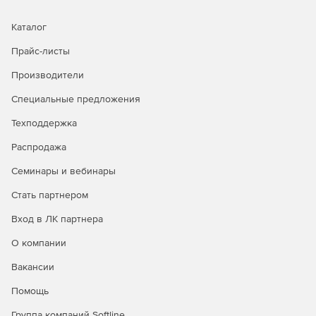
малых и средних предприятий, которые могут быстро
адаптировать систему под свои потребности.
Каталог
Прайс-листы
Экономия ресурсов
Производители
Решение обеспечивает оптимизированное
использование ресурсов системы, минимизируя влияние
Специальные предложения
на производительность конечных устройств.
Техподдержка
Распродажа
Семинары и вебинары
Стать партнером
Вход в ЛК партнера
О компании
Сравнение версий Kaspersky
Вакансии
Endpoint Security Cloud
Помощь
Kaspersky
Группа компаний Softline