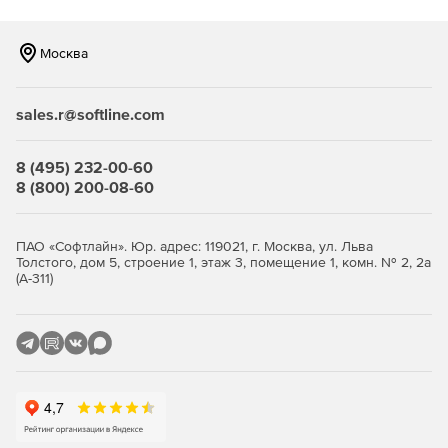
используют смартфоны и планшеты для работы.
Управление угрозами и мониторинг
Москва
Kaspersky Endpoint Security Cloud предоставляет
инструменты для мониторинга угроз и событий на
sales.r@softline.com
конечных точках. Это позволяет выявлять и реагировать
на потенциальные угрозы в реальном времени.
8 (495) 232-00-60
8 (800) 200-08-60
Централизованное обновление и
обслуживание
ПАО «Софтлайн». Юр. адрес: 119021, г. Москва, ул. Льва
Решение предоставляет возможность централизованного
Толстого, дом 5, строение 1, этаж 3, помещение 1, комн. № 2, 2а
(А-311)
обновления вирусных баз и программного обеспечения
на всех устройствах, что упрощает процесс
обслуживания и обновления безопасности.
Легкость внедрения и
масштабируемость
Kaspersky Endpoint Security Cloud обеспечивает легкость
внедрения и масштабируемость, что особенно важно для