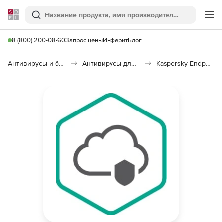
Softline
Поиск
Ме
8 (800) 200-08-60
Запрос цены
Инферит
Блог
Антивирусы и безопасность
Антивирусы для организаций
Kaspersky Endpoint Security Cloud