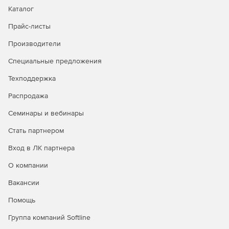
адаптировать систему под свои потребности.
Каталог
Прайс-листы
Экономия ресурсов
Производители
Решение обеспечивает оптимизированное
использование ресурсов системы, минимизируя влияние
Специальные предложения
на производительность конечных устройств.
Техподдержка
Распродажа
Семинары и вебинары
Стать партнером
Вход в ЛК партнера
О компании
Сравнение версий Kaspersky
Вакансии
Endpoint Security Cloud
Помощь
Kaspersky
Группа компаний Softline
Kaspersky
Kaspersky
Endpoint