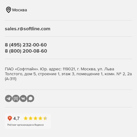
Управление угрозами и мониторинг
Москва
Kaspersky Endpoint Security Cloud предоставляет
инструменты для мониторинга угроз и событий на
sales.r@softline.com
конечных точках. Это позволяет выявлять и реагировать
на потенциальные угрозы в реальном времени.
8 (495) 232-00-60
8 (800) 200-08-60
Централизованное обновление и
обслуживание
ПАО «Софтлайн». Юр. адрес: 119021, г. Москва, ул. Льва
Решение предоставляет возможность централизованного
Толстого, дом 5, строение 1, этаж 3, помещение 1, комн. № 2, 2а
(А-311)
обновления вирусных баз и программного обеспечения
на всех устройствах, что упрощает процесс
обслуживания и обновления безопасности.
Легкость внедрения и
масштабируемость
Kaspersky Endpoint Security Cloud обеспечивает легкость
внедрения и масштабируемость, что особенно важно для
малых и средних предприятий, которые могут быстро