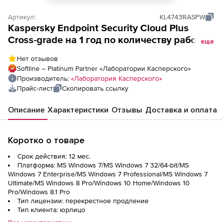
Артикул:
KL4743RASFW
Kaspersky Endpoint Security Cloud Plus
Cross-grade на 1 год по количеству рабочих
еще
станций/файловых серверов
Нет отзывов
Softline – Platinum Partner «Лаборатории Касперского»
Производитель:
«Лаборатория Касперского»
Прайс-лист
Скопировать ссылку
Описание
Характеристики
Отзывы
Доставка и оплата
Коротко о товаре
Срок действия: 12 мес.
Платформа: MS Windows 7/MS Windows 7 32/64-bit/MS
Windows 7 Enterprise/MS Windows 7 Professional/MS Windows 7
Ultimate/MS Windows 8 Pro/Windows 10 Home/Windows 10
Pro/Windows 8.1 Pro
Тип лицензии: перекрестное продление
Тип клиента: юрлицо