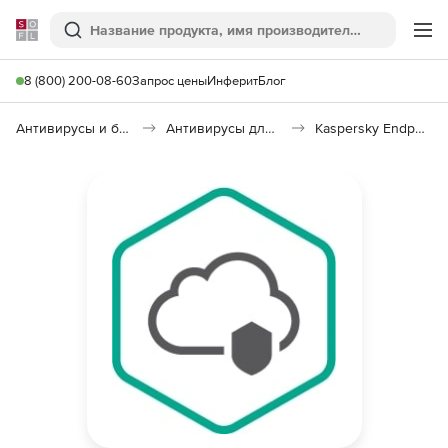
Softline
Поиск
Ме
8 (800) 200-08-60
Запрос цены
Инферит
Блог
Антивирусы и безопасность
Антивирусы для организаций
Kaspersky Endpoint Security Cloud