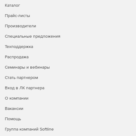
адаптировать систему под свои потребности.
Каталог
Прайс-листы
Экономия ресурсов
Производители
Решение обеспечивает оптимизированное
использование ресурсов системы, минимизируя влияние
Специальные предложения
на производительность конечных устройств.
Техподдержка
Распродажа
Семинары и вебинары
Стать партнером
Вход в ЛК партнера
О компании
Сравнение версий Kaspersky
Вакансии
Endpoint Security Cloud
Помощь
Kaspersky
Группа компаний Softline
Kaspersky
Kaspersky
Endpoint