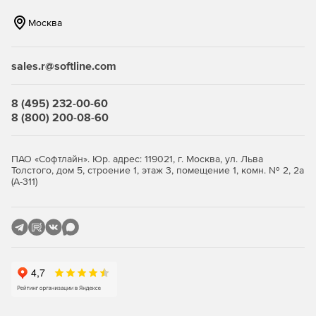
Управление угрозами и мониторинг
Москва
Kaspersky Endpoint Security Cloud предоставляет
инструменты для мониторинга угроз и событий на
sales.r@softline.com
конечных точках. Это позволяет выявлять и реагировать
на потенциальные угрозы в реальном времени.
8 (495) 232-00-60
8 (800) 200-08-60
Централизованное обновление и
обслуживание
ПАО «Софтлайн». Юр. адрес: 119021, г. Москва, ул. Льва
Решение предоставляет возможность централизованного
Толстого, дом 5, строение 1, этаж 3, помещение 1, комн. № 2, 2а
(А-311)
обновления вирусных баз и программного обеспечения
на всех устройствах, что упрощает процесс
обслуживания и обновления безопасности.
Легкость внедрения и
масштабируемость
Kaspersky Endpoint Security Cloud обеспечивает легкость
внедрения и масштабируемость, что особенно важно для
малых и средних предприятий, которые могут быстро