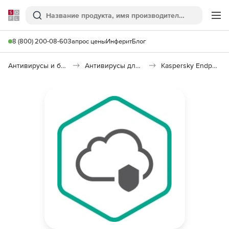
Softline
Поиск
Ме
8 (800) 200-08-60
Запрос цены
Инферит
Блог
Антивирусы и безопасность
Антивирусы для организаций
Kaspersky Endpoint Security Cloud