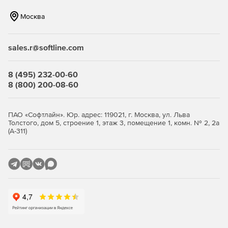
Управление угрозами и мониторинг
Москва
Kaspersky Endpoint Security Cloud предоставляет
инструменты для мониторинга угроз и событий на
sales.r@softline.com
конечных точках. Это позволяет выявлять и реагировать
на потенциальные угрозы в реальном времени.
8 (495) 232-00-60
8 (800) 200-08-60
Централизованное обновление и
обслуживание
ПАО «Софтлайн». Юр. адрес: 119021, г. Москва, ул. Льва
Решение предоставляет возможность централизованного
Толстого, дом 5, строение 1, этаж 3, помещение 1, комн. № 2, 2а
(А-311)
обновления вирусных баз и программного обеспечения
на всех устройствах, что упрощает процесс
обслуживания и обновления безопасности.
Легкость внедрения и
масштабируемость
Kaspersky Endpoint Security Cloud обеспечивает легкость
внедрения и масштабируемость, что особенно важно для
малых и средних предприятий, которые могут быстро