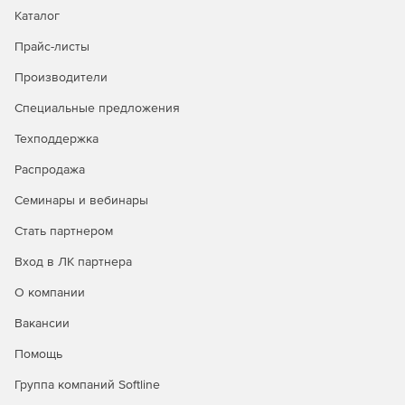
адаптировать систему под свои потребности.
Каталог
Прайс-листы
Экономия ресурсов
Производители
Решение обеспечивает оптимизированное
использование ресурсов системы, минимизируя влияние
Специальные предложения
на производительность конечных устройств.
Техподдержка
Распродажа
Семинары и вебинары
Стать партнером
Вход в ЛК партнера
О компании
Сравнение версий Kaspersky
Вакансии
Endpoint Security Cloud
Помощь
Kaspersky
Группа компаний Softline
Kaspersky
Kaspersky
Endpoint