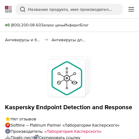
Softline
Поиск
Ме
8 (800) 200-08-60
Запрос цены
Инферит
Блог
Антивирусы и безопасность
Антивирусы для организаций
Kaspersky Endpoint Detection and Response
Нет отзывов
Softline – Platinum Partner «Лаборатории Касперского»
Производитель:
«Лаборатория Касперского»
Прайс-лист
Скопировать ссылку