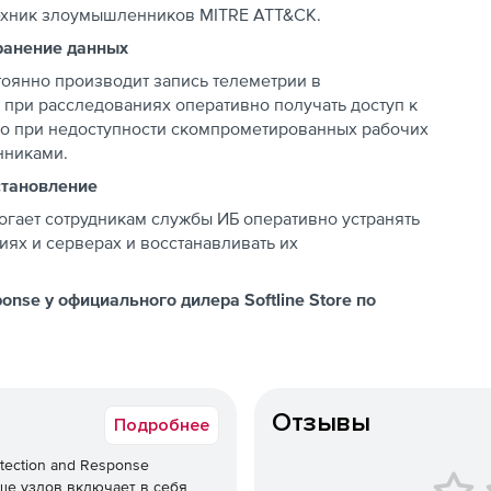
 техник злоумышленников MITRE ATT&CK.
ранение данных
тоянно производит запись телеметрии в
 при расследованиях оперативно получать доступ к
но при недоступности скомпрометированных рабочих
нниками.
становление
огает сотрудникам службы ИБ оперативно устранять
иях и серверах и восстанавливать их
ponse у официального дилера Softline Store по
Отзывы
Подробнее
tection and Response
ше узлов включает в себя