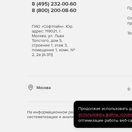
8 (495) 232-00-60
Пр
8 (800) 200-08-60
С
п
ПАО «Софтлайн». Юр.
адрес: 119021, г.
Те
Москва, ул. Льва
Толстого, дом 5,
строение 1, этаж 3,
помещение 1, комн. №
2, 2а (А-311)
Москва
© 
Продолжая использовать дан
На информационном ресурсе store.softline.ru примен
использовать файлы «cooki
систематизации и анализа сведений, относящихся к 
оптимизации работы веб-са