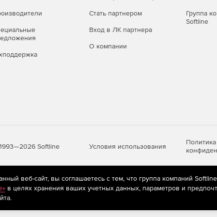
оизводители
Стать партнером
Группа к
Softline
пециальные
Вход в ЛК партнера
редложения
О компании
хподдержка
Политика
Условия использования
1993—2026 Softline
конфиден
ный веб-сайт, вы соглашаетесь с тем, что группа компаний Softlin
яются
рекомендательные технологии
(информационные технологии п
e»
в целях хранения ваших учетных данных, параметров и предпочт
предпочтениям пользователей сети «Интернет», находящихся на те
йта.