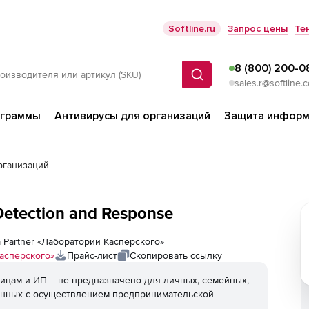
Softline.ru
Запрос цены
Те
8 (800) 200-0
Поиск
sales.r@softline.
ограммы
Антивирусы для организаций
Защита информ
рганизаций
Detection and Response
um Partner «Лаборатории Касперского»
асперского»
Прайс-лист
Скопировать ссылку
ицам и ИП – не предназначено для личных, семейных,
анных с осуществлением предпринимательской