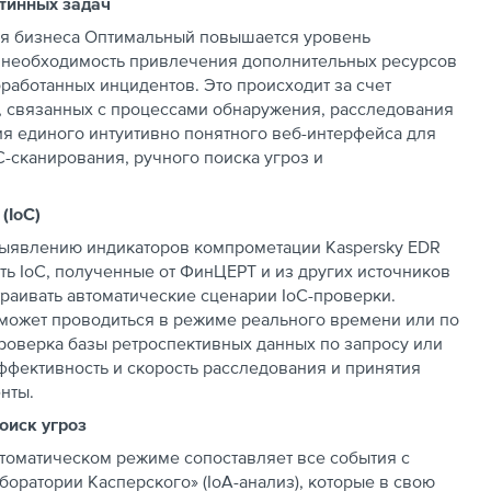
утинных задач
для бизнеса Оптимальный повышается уровень
я необходимость привлечения дополнительных ресурсов
работанных инцидентов. Это происходит за счет
 связанных с процессами обнаружения, расследования
ия единого интуитивно понятного веб-интерфейса для
C-сканирования, ручного поиска угроз и
(IoC)
выявлению индикаторов компрометации Kaspersky EDR
ь IoC, полученные от ФинЦЕРТ и из других источников
траивать автоматические сценарии IoC-проверки.
может проводиться в режиме реального времени или по
роверка базы ретроспективных данных по запросу или
ффективность и скорость расследования и принятия
нты.
оиск угроз
втоматическом режиме сопоставляет все события с
боратории Касперского» (IoA-анализ), которые в свою