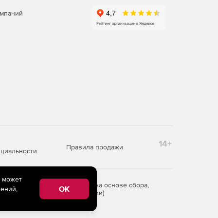
омпаний
14+
Правила продажи
циальности
e может
редоставления информации на основе сбора,
OK
ений,
рритории Российской Федерации)