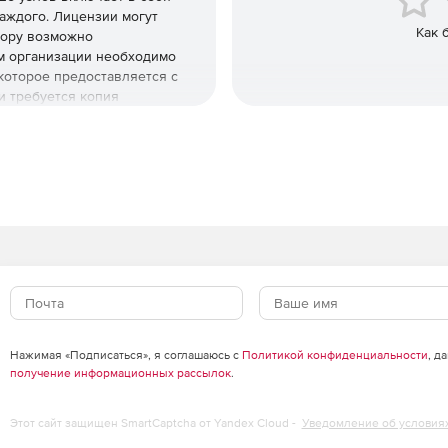
аждого. Лицензии могут
Как 
ндору возможно
ем организации необходимо
которое предоставляется с
и требуется копия
Нажимая «Подписаться», я соглашаюсь с
Политикой конфиденциальности
, д
получение информационных рассылок
.
Этот сайт защищен SmartCaptcha от Yandex Cloud -
Уведомление об условия