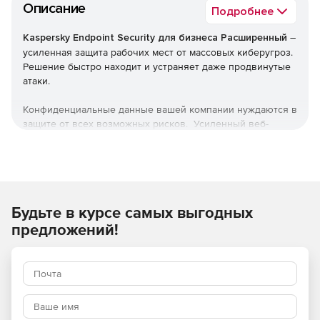
Описание
Подробнее
Kaspersky Endpoint Security для бизнеса Расширенный
–
усиленная защита рабочих мест от массовых киберугроз.
Решение быстро находит и устраняет даже продвинутые
атаки.
Конфиденциальные данные вашей компании нуждаются в
защите от всех возможных рисков. Усиленный веб-
контроль, контроль программ и устройств предотвращает
кражу корпоративной и финансовой информации.
Используйте Kaspersky Endpoint Security для бизнеса
Расширенный для надежной защиты корпоративной
Будьте в курсе самых выгодных
сети.
предложений!