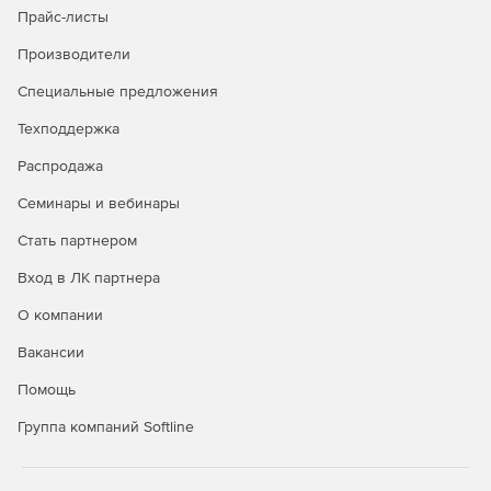
Прайс-листы
Производители
Сравнение версий Kaspersky
Специальные предложения
Security для бизнеса
Техподдержка
Распродажа
Стандартный
Расширенный
Total
Семинары и вебинары
Защита Windows,
Linux, Mac,
+
+
+
Стать партнером
Android и iOS
Вход в ЛК партнера
Контроль
О компании
запуска
приложений на
+
+
Вакансии
серверах
Windows
Помощь
Группа компаний Softline
Защита
интернет-
шлюзов и
+