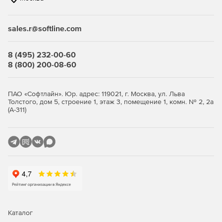
обеспечивает непрерывную защиту в режиме реального
времени, реагируя на новые угрозы мгновенно.
sales.r@softline.com
Мониторинг сетевой активности
8 (495) 232-00-60
Программа предоставляет инструменты мониторинга
8 (800) 200-08-60
сетевой активности для выявления подозрительных
событий и аномалий в работе сети.
ПАО «Софтлайн». Юр. адрес: 119021, г. Москва, ул. Льва
Расширенные возможности для
Толстого, дом 5, строение 1, этаж 3, помещение 1, комн. № 2, 2а
администраторов
(А-311)
Создание, хранение и копирование образов системы и
подобные им задачи автоматизированы, чтобы
сэкономить вам время при развертывании новых систем
и обновлении ПО.
Каталог