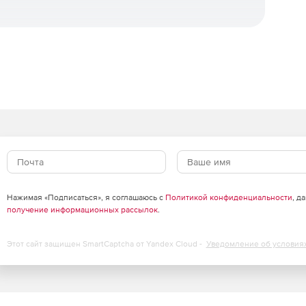
времени
иренный обеспечивает непрерывную защиту в режиме
мгновенно.
ости
инга сетевой активности для выявления
ти.
для администраторов
Нажимая «Подписаться», я соглашаюсь с
Политикой конфиденциальности
, д
темы и подобные им задачи автоматизированы, чтобы
получение информационных рассылок
.
 систем и обновлении ПО.
Этот сайт защищен SmartCaptcha от Yandex Cloud -
Уведомление об условия