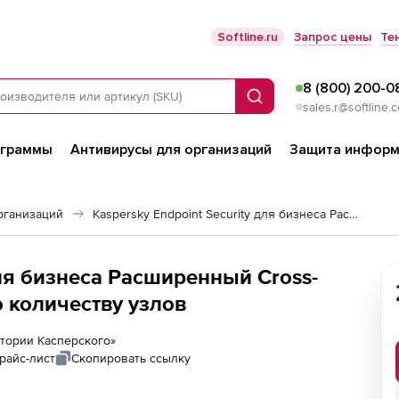
Softline.ru
Запрос цены
Те
8 (800) 200-0
Поиск
sales.r@softline.
ограммы
Антивирусы для организаций
Защита информ
рганизаций
Kaspersky Endpoint Security для бизнеса Расширенный
для бизнеса Расширенный Cross-
о количеству узлов
ратории Касперского»
райс-лист
Скопировать ссылку