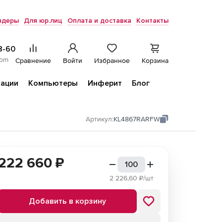
ндеры
Для юр.лиц
Оплата и доставка
Контакты
8-60
com
Сравнение
Войти
Избранное
Корзина
ации
Компьютеры
Инферит
Блог
Артикул:
KL4867RARFW
222 660
₽
2 226,60
₽/шт
Добавить в корзину