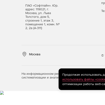
п
шлюзов и почтовых
ПАО «Софтлайн». Юр.
серверов
адрес: 119021, г.
Те
Москва, ул. Льва
Толстого, дом 5,
Безопасность
+
строение 1, этаж 3,
мобильных устройств
помещение 1, комн. №
2, 2а (А-311)
Контроль программ,
веб-контроль и
+
контроль устройств
на рабочих станциях
Поведенческий
Москва
© 
анализ, Откат
+
вредоносных
действий
На информационном ресурсе store.softline.ru примен
Продолжая использовать дан
Анализ уязвимостей
систематизации и анализа сведений, относящихся к 
использовать файлы «cooki
и защита от
+
оптимизации работы веб-са
эксплойтов
Разрешения на
переключение
среды и система
+