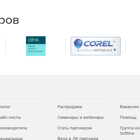
еров
ky Security для бизнеса
Расширенный
Total
+
+
талог
Распродажа
Вакансии
айс-листы
Семинары и вебинары
Помощь
+
+
оизводители
Стать партнером
Группа к
Softline
пециальные
Вход в ЛК партнера