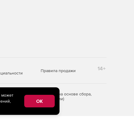
14+
Правила продажи
циальности
редоставления информации на основе сбора,
e может
рритории Российской Федерации)
OK
ений,