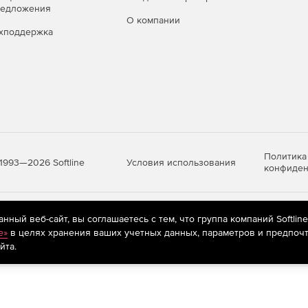
редложения
+
О компании
хподдержка
+
+
+
+
Политика
Условия использования
1993—2026 Softline
конфиден
+
+
яются
рекомендательные технологии
(информационные технологии п
ный веб-сайт, вы соглашаетесь с тем, что группа компаний Softlin
предпочтениям пользователей сети «Интернет», находящихся на те
e»
в целях хранения ваших учетных данных, параметров и предпочт
+
+
йта.
+
+