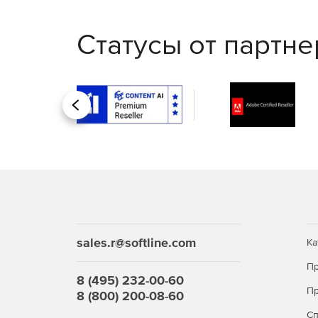
Статусы от партн
Назад
Сравнение версий Kaspers
Стандартный
Защита Windows,
Linux, Mac, Android и
+
iOS
sales.r@softline.com
Ка
Контроль запуска
Пр
приложений на
8 (495) 232-00-60
серверах Windows
Пр
8 (800) 200-08-60
С
Защита интернет-