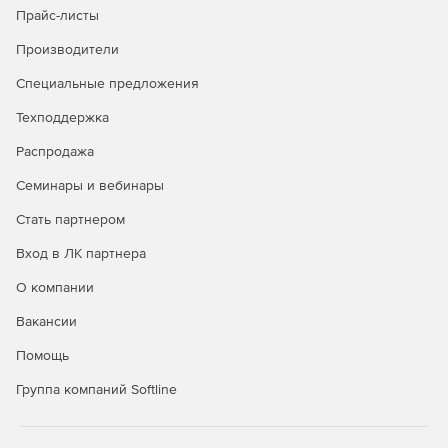
Прайс-листы
Производители
Сравнение версий Kaspersky
Специальные предложения
Security для бизнеса
Техподдержка
Распродажа
Стандартный
Расширенный
Total
Семинары и вебинары
Защита Windows,
Linux, Mac,
+
+
+
Стать партнером
Android и iOS
Вход в ЛК партнера
Контроль
О компании
запуска
приложений на
+
+
Вакансии
серверах
Windows
Помощь
Группа компаний Softline
Защита
интернет-
шлюзов и
+