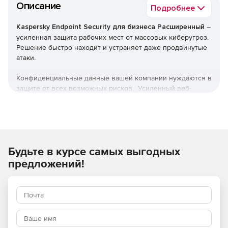
Описание
Подробнее
Kaspersky Endpoint Security для бизнеса Расширенный
–
усиленная защита рабочих мест от массовых киберугроз.
Решение быстро находит и устраняет даже продвинутые
атаки.
Конфиденциальные данные вашей компании нуждаются в
защите от всех возможных рисков. Усиленный веб-
контроль, контроль программ и устройств предотвращает
кражу корпоративной и финансовой информации.
Используйте Kaspersky Endpoint Security для бизнеса
Расширенный для надежной защиты корпоративной
Будьте в курсе самых выгодных
сети.
предложений!