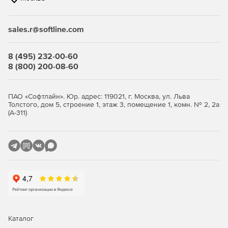
обеспечивает непрерывную защиту в режиме реального
времени, реагируя на новые угрозы мгновенно.
sales.r@softline.com
Мониторинг сетевой активности
8 (495) 232-00-60
Программа предоставляет инструменты мониторинга
8 (800) 200-08-60
сетевой активности для выявления подозрительных
событий и аномалий в работе сети.
ПАО «Софтлайн». Юр. адрес: 119021, г. Москва, ул. Льва
Расширенные возможности для
Толстого, дом 5, строение 1, этаж 3, помещение 1, комн. № 2, 2а
администраторов
(А-311)
Создание, хранение и копирование образов системы и
подобные им задачи автоматизированы, чтобы
сэкономить вам время при развертывании новых систем
и обновлении ПО.
Каталог