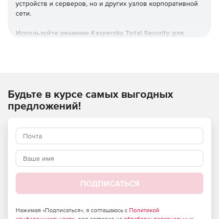
устройств и серверов, но и других узлов корпоративной
сети.
Используйте решение Kaspersky Total Security для
бизнеса для полной защиты конфиденциальных
данных на всем пути их хранения и передачи.
Будьте в курсе самых выгодных
предложений!
Преимущества для бизнеса:
Надежная защита от вирусов и
ПОДПИСАТЬСЯ
вредоносного ПО
Продукт Kaspersky Total Security для бизнеса
Нажимая «Подписаться», я соглашаюсь с
Политикой
предоставляет эффективную защиту от различных видов
конфиденциальности
, даю согласие на
обработку персональных