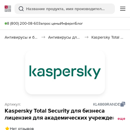
Softline
Поиск
Ме
8 (800) 200-08-60
Запрос цены
Инферит
Блог
Антивирусы и безопасность
Антивирусы для организаций
Kaspersky Total Security для бизнеса
Артикул:
KL4869RANDE
Kaspersky Total Security для бизнеса
лицензия для академических учреждений
еще
на 2 года по количеству узлов
Нет отзывов