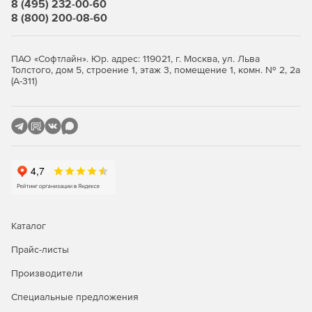
8 (495) 232-00-60
мгновенно.
8 (800) 200-08-60
Функции шифрования данных
ПАО «Софтлайн». Юр. адрес: 119021, г. Москва, ул. Льва
Kaspersky Total Security для бизнеса предоставляет
Толстого, дом 5, строение 1, этаж 3, помещение 1, комн. № 2, 2а
(А-311)
средства шифрования данных, защищая
конфиденциальную информацию компании от
несанкционированного доступа.
Каталог
Прайс-листы
Сравнение версий Kaspersky
Security для бизнеса
Производители
Специальные предложения
Стандартный
Расширенный
Total