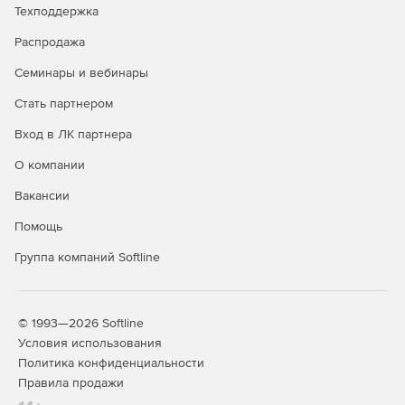
Техподдержка
Защита Windows,
Распродажа
Linux, Mac,
+
+
+
Android и iOS
Семинары и вебинары
Контроль
Стать партнером
запуска
Вход в ЛК партнера
приложений на
+
+
серверах
О компании
Windows
Вакансии
Защита
интернет-
Помощь
шлюзов и
+
Группа компаний Softline
почтовых
серверов
Безопасность
© 1993—2026 Softline
мобильных
+
+
+
Условия использования
устройств
Политика конфиденциальности
Контроль
Правила продажи
программ, веб-