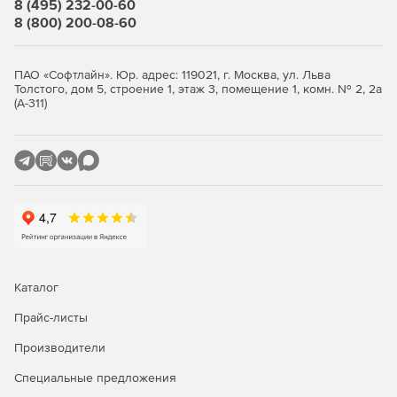
8 (495) 232-00-60
мгновенно.
8 (800) 200-08-60
Функции шифрования данных
ПАО «Софтлайн». Юр. адрес: 119021, г. Москва, ул. Льва
Kaspersky Total Security для бизнеса предоставляет
Толстого, дом 5, строение 1, этаж 3, помещение 1, комн. № 2, 2а
(А-311)
средства шифрования данных, защищая
конфиденциальную информацию компании от
несанкционированного доступа.
Каталог
Прайс-листы
Сравнение версий Kaspersky
Security для бизнеса
Производители
Специальные предложения
Стандартный
Расширенный
Total