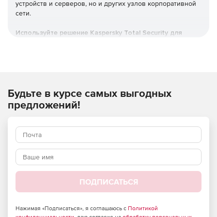
устройств и серверов, но и других узлов корпоративной
сети.
Используйте решение Kaspersky Total Security для
бизнеса для полной защиты конфиденциальных
данных на всем пути их хранения и передачи.
Будьте в курсе самых выгодных
предложений!
Преимущества для бизнеса:
Надежная защита от вирусов и
ПОДПИСАТЬСЯ
вредоносного ПО
Продукт Kaspersky Total Security для бизнеса
Нажимая «Подписаться», я соглашаюсь с
Политикой
предоставляет эффективную защиту от различных видов
конфиденциальности
, даю согласие на
обработку персональных