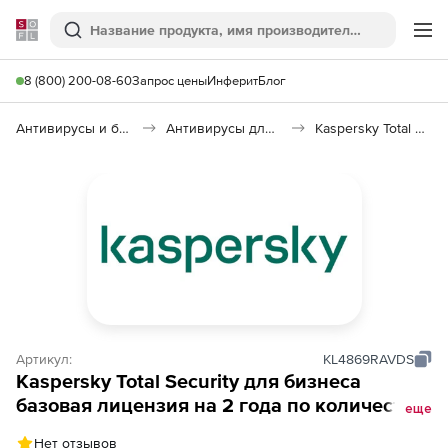
Softline
Поиск
Ме
8 (800) 200-08-60
Запрос цены
Инферит
Блог
Антивирусы и безопасность
Антивирусы для организаций
Kaspersky Total Security для бизнеса
Артикул:
KL4869RAVDS
Kaspersky Total Security для бизнеса
базовая лицензия на 2 года по количеству
еще
узлов
Нет отзывов