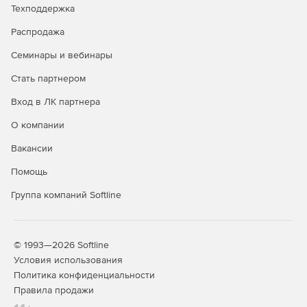
Техподдержка
Защита Windows,
Распродажа
Linux, Mac,
+
+
+
Android и iOS
Семинары и вебинары
Контроль
Стать партнером
запуска
Вход в ЛК партнера
приложений на
+
+
серверах
О компании
Windows
Вакансии
Защита
интернет-
Помощь
шлюзов и
+
Группа компаний Softline
почтовых
серверов
Безопасность
© 1993—2026 Softline
мобильных
+
+
+
Условия использования
устройств
Политика конфиденциальности
Контроль
Правила продажи
программ, веб-