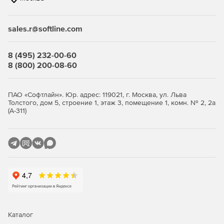
Купите Kaspersky Embedded Systems Security у
официального дилера Softline Store по доступной
sales.r@softline.com
цене.
8 (495) 232-00-60
8 (800) 200-08-60
ПАО «Софтлайн». Юр. адрес: 119021, г. Москва, ул. Льва
Толстого, дом 5, строение 1, этаж 3, помещение 1, комн. № 2, 2а
(А-311)
Каталог