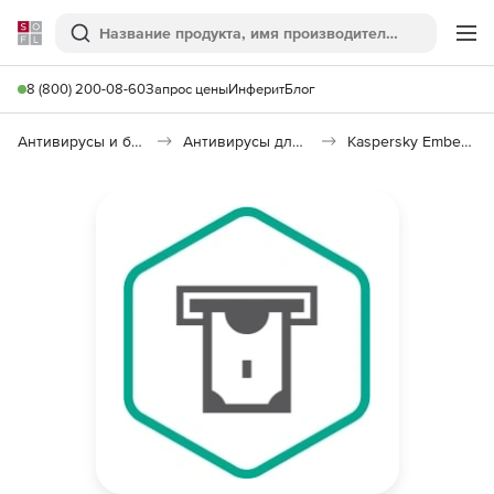
Softline
Поиск
Ме
8 (800) 200-08-60
Запрос цены
Инферит
Блог
Антивирусы и безопасность
Антивирусы для организаций
Kaspersky Embedded Systems Security