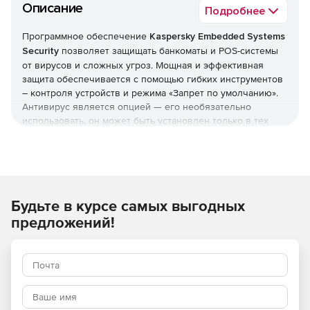
Описание
Подробнее
Программное обеспечение
Kaspersky Embedded Systems
Security
позволяет защищать банкоматы и POS-системы
от вирусов и сложных угроз. Мощная и эффективная
защита обеспечивается с помощью гибких инструментов
– контроля устройств и режима «Запрет по умолчанию».
Антивирус является опцией — его необязательно
использовать, он может быть установлен только в тех
системах, где он является необходимым. Решение
Kaspersky Embedded Systems Security нетребовательно к
системным ресурсам: в режиме «только Запрещено по
умолчанию» ему понадобится 256 Мб оперативной
памяти и 50 Мб на жестком диске. Кроме того, Kaspersky
Будьте в курсе самых выгодных
Embedded Systems Security обеспечивает выполнение
требований PCI DSS (v3.1 параграфы 5.1, 5.1.1, 5.2, 5.3 и 6,2).
предложений!
Полная поддержка Windows
Решение полностью поддерживает всю линейку ОС
Windows, в том числе для встраиваемых систем, начиная
с семейства продуктов Windows XP и заканчивая Windows