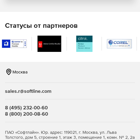
Контроль устройств
Наиболее опасные атаки на банкоматы и POS-системы
проходят с использованием USB-накопителей. Этот риск
Статусы от партнеров
значительно снижает контроль доступа подобных
устройств.
Выбор частоты обновлений
Обновление антивирусных баз можно проводить по
требованию или вручную. Доступ к облачной базе
Москва
данных Kaspersky Security Network, обновляемой в
режиме реального времени, предлагается как опция.
sales.r@softline.com
8 (495) 232-00-60
8 (800) 200-08-60
ПАО «Софтлайн». Юр. адрес: 119021, г. Москва, ул. Льва
Толстого, дом 5, строение 1, этаж 3, помещение 1, комн. № 2, 2а