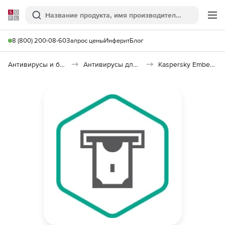
Softline
Поиск
Ме
8 (800) 200-08-60
Запрос цены
Инферит
Блог
Антивирусы и безопасность
Антивирусы для организаций
Kaspersky Embedded Systems Security