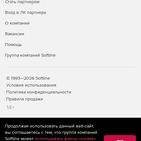
Стать партнером
Вход в ЛК партнера
О компании
Вакансии
Помощь
Группа компаний Softline
© 1993—2026 Softline
Условия использования
Политика конфиденциальности
Правила продажи
14+
Продолжая использовать данный веб-сайт,
На информационном ресурсе store.softline.ru применяются
вы соглашаетесь с тем, что группа компаний
рекомендательные технологии
(информационные технологии
Softline может
использовать файлы «cookie»
предоставления информации на основе сбора,