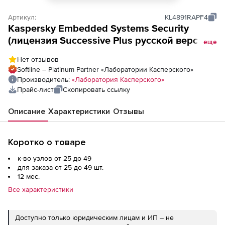
Артикул:
KL4891RAPF4
Kaspersky Embedded Systems Security
(лицензия Successive Plus русской версии),
еще
Лицензия на 1 год. Количество узлов
Нет отзывов
Softline – Platinum Partner «Лаборатории Касперского»
Производитель:
«Лаборатория Касперского»
Прайс-лист
Скопировать ссылку
Описание
Характеристики
Отзывы
Коротко о товаре
к-во узлов от 25 до 49
для заказа от 25 до 49 шт.
12 мес.
Все характеристики
Доступно только юридическим лицам и ИП – не