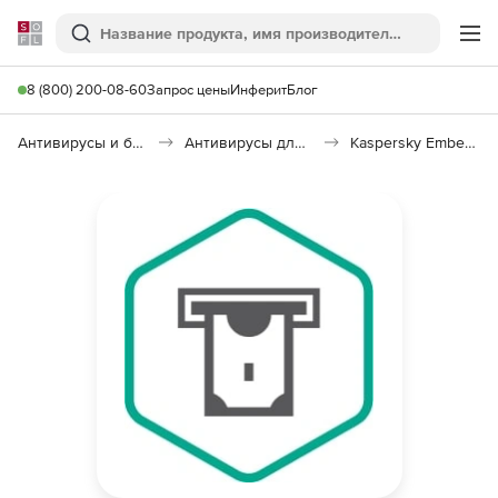
Softline
Поиск
Ме
8 (800) 200-08-60
Запрос цены
Инферит
Блог
Антивирусы и безопасность
Антивирусы для организаций
Kaspersky Embedded Systems Security