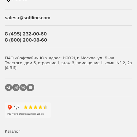
Купите Kaspersky Embedded Systems Security у
официального дилера Softline Store по доступной
sales.r@softline.com
цене.
8 (495) 232-00-60
8 (800) 200-08-60
ПАО «Софтлайн». Юр. адрес: 119021, г. Москва, ул. Льва
Толстого, дом 5, строение 1, этаж 3, помещение 1, комн. № 2, 2а
(А-311)
Каталог