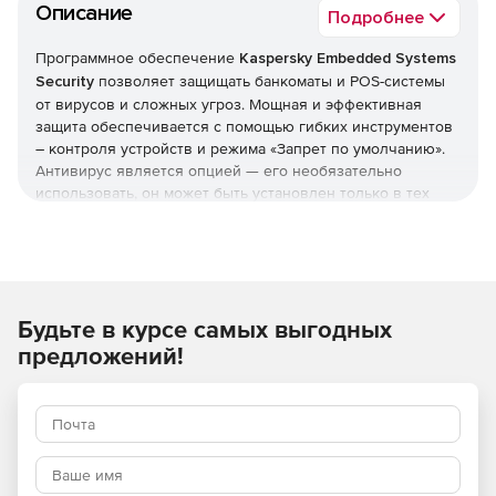
Описание
Подробнее
Программное обеспечение
Kaspersky Embedded Systems
Security
позволяет защищать банкоматы и POS-системы
от вирусов и сложных угроз. Мощная и эффективная
защита обеспечивается с помощью гибких инструментов
– контроля устройств и режима «Запрет по умолчанию».
Антивирус является опцией — его необязательно
использовать, он может быть установлен только в тех
системах, где он является необходимым. Решение
Kaspersky Embedded Systems Security нетребовательно к
системным ресурсам: в режиме «только Запрещено по
умолчанию» ему понадобится 256 Мб оперативной
памяти и 50 Мб на жестком диске. Кроме того, Kaspersky
Будьте в курсе самых выгодных
Embedded Systems Security обеспечивает выполнение
требований PCI DSS (v3.1 параграфы 5.1, 5.1.1, 5.2, 5.3 и 6,2).
предложений!
Полная поддержка Windows
Решение полностью поддерживает всю линейку ОС
Windows, в том числе для встраиваемых систем, начиная
с семейства продуктов Windows XP и заканчивая Windows