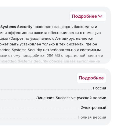
Подробнее
Systems Security
позволяет защищать банкоматы и
ая и эффективная защита обеспечивается с помощью
жима «Запрет по умолчанию». Антивирус является
жет быть установлен только в тех системах, где он
dded Systems Security нетребовательно к системным
чанию» ему понадобится 256 Мб оперативной памяти и
 Embedded Systems Security обеспечивает выполнение
3 и 6,2).
Подробнее
Россия
С Windows, в том числе для встраиваемых систем,
анчивая Windows 10 IoT.
Лицензия Successive русской версии
Электронный
Полная версия
приложений, которые не входят в разрешенный список,
для доступа в систему.
1 мес.