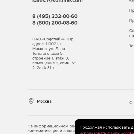
sales.r@softline.com
Ка
Пр
8 (495) 232-00-60
Пр
8 (800) 200-08-60
С
п
ПАО «Софтлайн». Юр.
адрес: 119021, г.
Те
Москва, ул. Льва
Толстого, дом 5,
строение 1, этаж 3,
помещение 1, комн. №
2, 2а (А-311)
Москва
© 
На информационном ресурсе store.softline.ru примен
Продолжая использовать дан
систематизации и анализа сведений, относящихся к 
использовать файлы «cooki