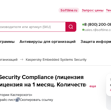
Softline.ru
Запрос цены
Те
8 (800) 200-0
Поиск
sales.r@softline.
ограммы
Антивирусы для организаций
Защита информ
рганизаций
Kaspersky Embedded Systems Security
ecurity Compliance (лицензия
Лицензия на 1 месяц. Количество
еще
ратории Касперского»
райс-лист
Скопировать ссылку