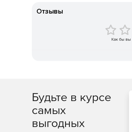
Контроль устройств
Отзывы
Наиболее опасные атаки на банкоматы и POS-си
Этот риск значительно снижает контроль доступ
Выбор частоты обновлений
Как бы вы
Обновление антивирусных баз можно проводить 
данных Kaspersky Security Network, обновляемой
Будьте в курсе
самых
выгодных