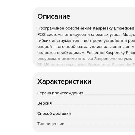
Описание
Программное обеспечение
Kaspersky Embedded 
POS-системы от вирусов и сложных угроз. Мощн
гибких инструментов – контроля устройств и ре
опцией — его необязательно использовать, он мо
является необходимым. Решение Kaspersky Embe
ресурсам: в режиме «только Запрещено по умол
50 Мб на жестком диске. Кроме того, Kaspersky
требований PCI DSS (v3.1 параграфы 5.1, 5.1.1, 5.2, 5.
Характеристики
Полная поддержка Windows
Страна происхождения
Решение полностью поддерживает всю линейку О
начиная с семейства продуктов Windows XP и зак
Версия
Запрет по умолчанию
Способ доставки
Тип лицензии
Запрет запуска любых драйверов, библиотек и 
исключает их использование злоумышленниками 
Срок действия