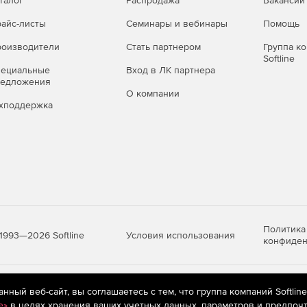
талог
Распродажа
Вакансии
айс-листы
Семинары и вебинары
Помощь
оизводители
Стать партнером
Группа к
Softline
пециальные
Вход в ЛК партнера
редложения
О компании
хподдержка
Политика
Условия использования
1993—2026 Softline
конфиден
яются
рекомендательные технологии
(информационные технологии п
ный веб-сайт, вы соглашаетесь с тем, что группа компаний Softlin
предпочтениям пользователей сети «Интернет», находящихся на те
e»
в целях хранения ваших учетных данных, параметров и предпочт