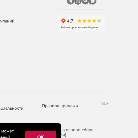
омпаний
14+
Правила продажи
циальности
редоставления информации на основе сбора,
e может
рритории Российской Федерации)
OK
ений,