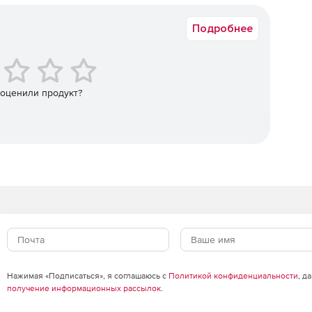
Подробнее
стемы проходят с использованием USB-накопителей.
а подобных устройств.
 оценили продукт?
по требованию или вручную. Доступ к облачной базе
 в режиме реального времени, предлагается как опция.
Нажимая «Подписаться», я соглашаюсь с
Политикой конфиденциальности
, д
получение информационных рассылок
.