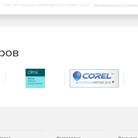
Этот сайт защищен SmartCaptcha от Yandex Cloud -
Уведомление об условия
еров