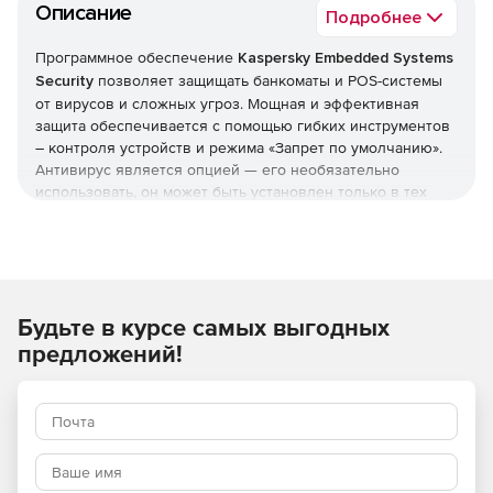
Описание
Подробнее
Программное обеспечение
Kaspersky Embedded Systems
Security
позволяет защищать банкоматы и POS-системы
от вирусов и сложных угроз. Мощная и эффективная
защита обеспечивается с помощью гибких инструментов
– контроля устройств и режима «Запрет по умолчанию».
Антивирус является опцией — его необязательно
использовать, он может быть установлен только в тех
системах, где он является необходимым. Решение
Kaspersky Embedded Systems Security нетребовательно к
системным ресурсам: в режиме «только Запрещено по
умолчанию» ему понадобится 256 Мб оперативной
памяти и 50 Мб на жестком диске. Кроме того, Kaspersky
Будьте в курсе самых выгодных
Embedded Systems Security обеспечивает выполнение
требований PCI DSS (v3.1 параграфы 5.1, 5.1.1, 5.2, 5.3 и 6,2).
предложений!
Полная поддержка Windows
Решение полностью поддерживает всю линейку ОС
Windows, в том числе для встраиваемых систем, начиная
с семейства продуктов Windows XP и заканчивая Windows