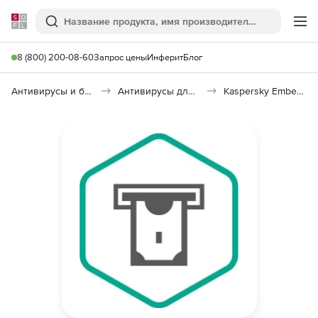
Softline
Поиск
Ме
8 (800) 200-08-60
Запрос цены
Инферит
Блог
Антивирусы и безопасность
Антивирусы для организаций
Kaspersky Embedded Systems Security