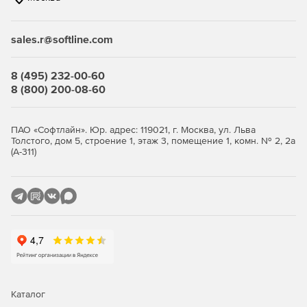
Купите Kaspersky Embedded Systems Security у
официального дилера Softline Store по доступной
sales.r@softline.com
цене.
8 (495) 232-00-60
8 (800) 200-08-60
ПАО «Софтлайн». Юр. адрес: 119021, г. Москва, ул. Льва
Толстого, дом 5, строение 1, этаж 3, помещение 1, комн. № 2, 2а
(А-311)
Каталог