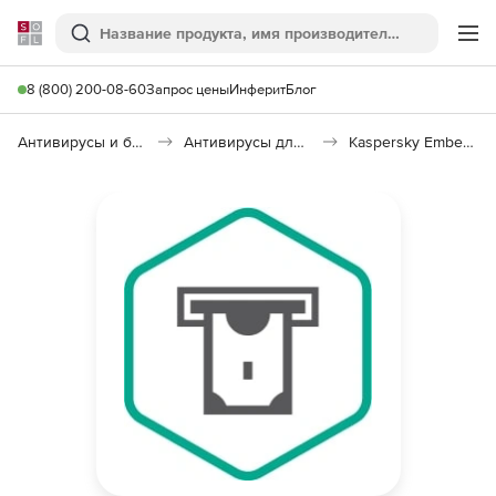
Softline
Поиск
Ме
8 (800) 200-08-60
Запрос цены
Инферит
Блог
Антивирусы и безопасность
Антивирусы для организаций
Kaspersky Embedded Systems Security