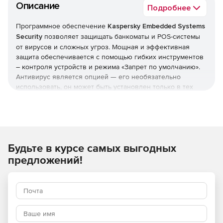
Описание
Подробнее
Программное обеспечение
Kaspersky Embedded Systems
Security
позволяет защищать банкоматы и POS-системы
от вирусов и сложных угроз. Мощная и эффективная
защита обеспечивается с помощью гибких инструментов
– контроля устройств и режима «Запрет по умолчанию».
Антивирус является опцией — его необязательно
использовать, он может быть установлен только в тех
системах, где он является необходимым. Решение
Kaspersky Embedded Systems Security нетребовательно к
системным ресурсам: в режиме «только Запрещено по
умолчанию» ему понадобится 256 Мб оперативной
памяти и 50 Мб на жестком диске. Кроме того, Kaspersky
Будьте в курсе самых выгодных
Embedded Systems Security обеспечивает выполнение
требований PCI DSS (v3.1 параграфы 5.1, 5.1.1, 5.2, 5.3 и 6,2).
предложений!
Полная поддержка Windows
Решение полностью поддерживает всю линейку ОС
Windows, в том числе для встраиваемых систем, начиная
с семейства продуктов Windows XP и заканчивая Windows