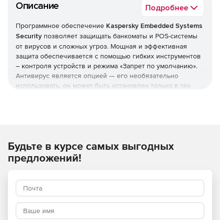
Описание
Подробнее
Программное обеспечение
Kaspersky Embedded Systems
Security
позволяет защищать банкоматы и POS-системы
от вирусов и сложных угроз. Мощная и эффективная
защита обеспечивается с помощью гибких инструментов
– контроля устройств и режима «Запрет по умолчанию».
Антивирус является опцией — его необязательно
использовать, он может быть установлен только в тех
системах, где он является необходимым. Решение
Kaspersky Embedded Systems Security нетребовательно к
системным ресурсам: в режиме «только Запрещено по
умолчанию» ему понадобится 256 Мб оперативной
памяти и 50 Мб на жестком диске. Кроме того, Kaspersky
Будьте в курсе самых выгодных
Embedded Systems Security обеспечивает выполнение
требований PCI DSS (v3.1 параграфы 5.1, 5.1.1, 5.2, 5.3 и 6,2).
предложений!
Полная поддержка Windows
Решение полностью поддерживает всю линейку ОС
Windows, в том числе для встраиваемых систем, начиная
с семейства продуктов Windows XP и заканчивая Windows