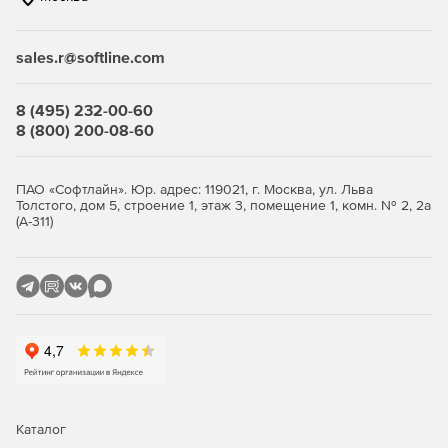
Купите Kaspersky Embedded Systems Security у
официального дилера Softline Store по доступной
sales.r@softline.com
цене.
8 (495) 232-00-60
8 (800) 200-08-60
ПАО «Софтлайн». Юр. адрес: 119021, г. Москва, ул. Льва
Толстого, дом 5, строение 1, этаж 3, помещение 1, комн. № 2, 2а
(А-311)
Каталог