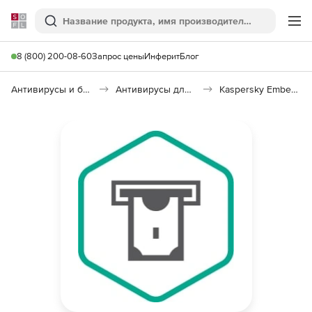
Softline
Поиск
Ме
8 (800) 200-08-60
Запрос цены
Инферит
Блог
Антивирусы и безопасность
Антивирусы для организаций
Kaspersky Embedded Systems Security