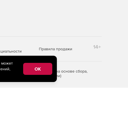
14+
Правила продажи
циальности
e может
OK
ений,
редоставления информации на основе сбора,
рритории Российской Федерации)