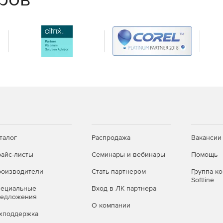
ний могут быть сохранены перед антивирусной обра­
информацию в случае некорректного лечения.
ие для защиты интернет-трафика (HTTP и FTP),
обеспечивает безопасность пользователей при работе
редоносные программы и большую часть червей, рас­
обмена сообщениями.
nti-Virus for Proxy Server:
талог
Распродажа
Вакансии
ьного времени.
Программа осуществляет поиск и уда­
х и других вредоносных программ в потоке данных,
айс-листы
Семинары и вебинары
Помощь
тва типов.
оизводители
Стать партнером
Группа к
Softline
бор параметров фильтрации – IP- и URL-адреса, типы,
пециальные
Вход в ЛК партнера
троить индивидуальные правила проверки для
редложения
О компании
хподдержка