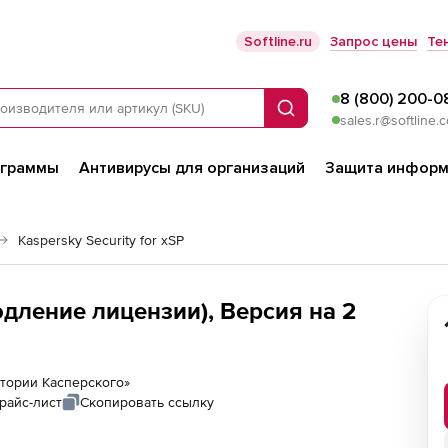
Softline.ru
Запрос цены
Те
8 (800) 200-0
Поиск
sales.r@softline.
ограммы
Антивирусы для организаций
Защита информ
Kaspersky Security for xSP
родление лицензии), Версия на 2
ратории Касперского»
райс-лист
Скопировать ссылку