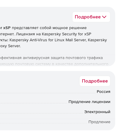
Подробнее
or xSP
представляет собой мощное решение
рнет. Лицензия на Kaspersky Security for xSP
 Kaspersky Anti-Virus for Linux Mail Server, Kaspersky
roxy Server.
ффективная антивирусная защита почтового трафика
ующую почтовую систему в качестве дополни­тельного
ляет проверку на наличие вредоносного кода
SMTP, а также про­водит проверку файловых систем
Подробнее
Linux Mail Server предназначен для наиболее
endmail, Qmail и Exim.
Россия
nti-Virus for Linux Mail Server:
Продление лицензии
Электронный
ирус Касперского производит поиск вредоносного кода
иложение осуществляет поиск и удаление всех типов
Продление
ных программ во входящих и исходящих почтовых
 форматов.
24 мес.