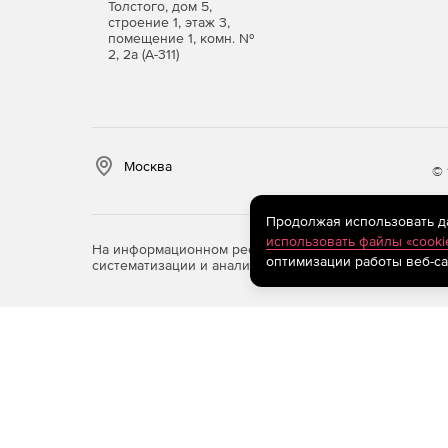
Проверка архивированных файлов.
Антивир
Толстого, дом 5,
строение 1, этаж 3,
наружения и лечения вирусов в любых типа
помещение 1, комн. №
практиче­ски любые форматы архиваторов и 
2, 2а (А-311)
Выявление потенциально опасных програм
ложение может выявлять и удалять не тольк
программы. Например, шпионское ПО (spywar
Москва
© 
Продолжая использовать дан
использовать файлы «cooki
На информационном ресурсе store.softline.ru примен
оптимизации работы веб-са
систематизации и анализа сведений, относящихся к 