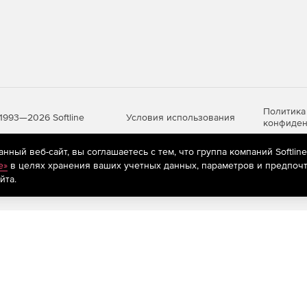
ус Касперского обеспечивает высочайшее качество об­
х файлов и вложений. Приложение поддерживает
упаковщиков.
м.
В режиме расширенной антивирусной защиты при­
о однозначно вредоносные, но и потенциально опасные
e).
Политика
Условия использования
1993—2026 Softline
конфиден
ный веб-сайт, вы соглашаетесь с тем, что группа компаний Softlin
e»
в целях хранения ваших учетных данных, параметров и предпочт
яются
рекомендательные технологии
(информационные технологии п
йта.
предпочтениям пользователей сети «Интернет», находящихся на те