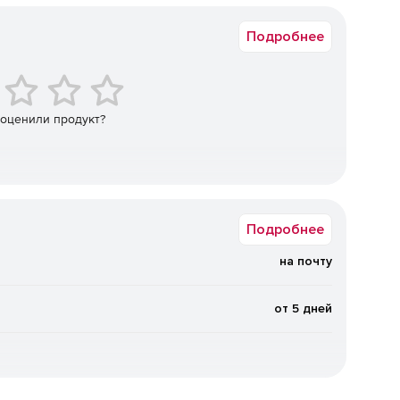
Подробнее
ного или инфицированного объекта системный адми­
а получают уведомление, содержание и формат которого
ожет быть написан на любом языке.
е и поврежденные объекты, обнаруженные в файловой
 оценили продукт?
щений, могут быть перенесены в карантин, где в
какие-либо действия – лечение, удаление и т.п.
ь создания резервного (backup) хранилища для со­
их лечением, что позволит восстановить их в случае
Подробнее
на почту
 почтового трафика Антивирус Касперского также по­
ную проверку файловых систем сервера. Проверка про­
hecker, которая позволяет значительно сократить
от 5 дней
ктов.
шение для комплексной защиты пользова­телей
 корреспонденции – спама. Установленное между
ение осущест­вляет антивирусную проверку