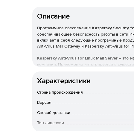
Описание
Программное обеспечение
Kaspersky Security f
обеспечивающее безопасность работы в сети Инте
включает в себя следующие программные продукты:
Anti-Virus Mail Gateway и Kaspersky Anti-Virus for P
Kaspersky Anti-Virus for Linux Mail Server
– это э
компании. Приложение интегрируется в существ
модуля и в режиме реального времени осуществ
почтовых сообщений, проходящих по протоколу 
Характеристики
сервера по запросу. Антивирус Касперского для 
распростра­ненных почтовых серверов – Postfix, S
Страна происхождения
Основные функции Kaspersky A
Версия
Способ доставки
Комплексная антивирусная проверка.
Антив
во всех элементах электронного письма. Пр
Тип лицензии
виру­сов, вредоносных и потенциально опас
Срок действия
сообщениях и вложениях практически любых